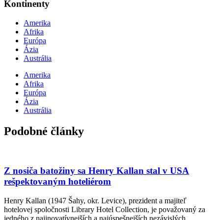
Kontinenty
Amerika
Afrika
Európa
Ázia
Austrália
Amerika
Afrika
Európa
Ázia
Austrália
Podobné články
Z nosiča batožiny sa Henry Kallan stal v USA
rešpektovaným hoteliérom
Henry Kallan (1947 Šahy, okr. Levice), prezident a majiteľ
hotelovej spoločnosti Library Hotel Collection, je považovaný za
jedného z najinovatívnejších a najúspešnejších nezávislých