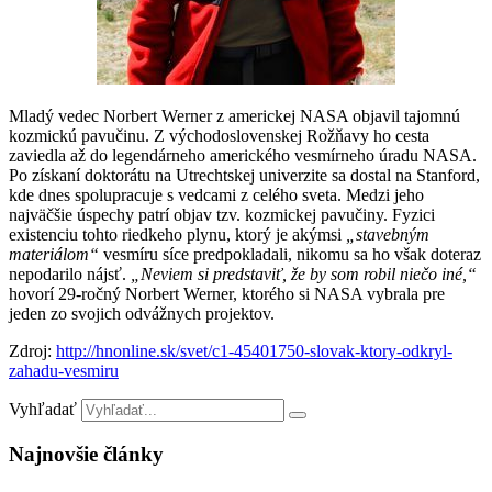
Mladý vedec Norbert Werner z americkej NASA objavil tajomnú
kozmickú pavučinu. Z východoslovenskej Rožňavy ho cesta
zaviedla až do legendárneho amerického vesmírneho úradu NASA.
Po získaní doktorátu na Utrechtskej univerzite sa dostal na Stanford,
kde dnes spolupracuje s vedcami z celého sveta. Medzi jeho
najväčšie úspechy patrí objav tzv. kozmickej pavučiny. Fyzici
existenciu tohto riedkeho plynu, ktorý je akýmsi
„stavebným
materiálom“
vesmíru síce predpokladali, nikomu sa ho však doteraz
nepodarilo nájsť.
„Neviem si predstaviť, že by som robil niečo iné,“
hovorí 29-ročný Norbert Werner, ktorého si NASA vybrala pre
jeden zo svojich odvážnych projektov.
Zdroj:
http://hnonline.sk/svet/c1-45401750-slovak-ktory-odkryl-
zahadu-vesmiru
Vyhľadať
Najnovšie články