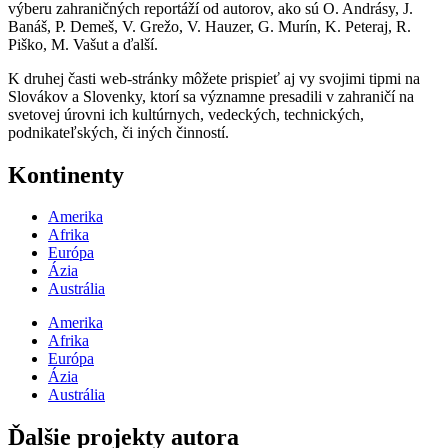
výberu zahraničných reportáží od autorov, ako sú O. Andrásy, J.
Banáš, P. Demeš, V. Grežo, V. Hauzer, G. Murín, K. Peteraj, R.
Piško, M. Vašut a ďalší.
K druhej časti web-stránky môžete prispieť aj vy svojimi tipmi na
Slovákov a Slovenky, ktorí sa významne presadili v zahraničí na
svetovej úrovni ich kultúrnych, vedeckých, technických,
podnikateľských, či iných činností.
Kontinenty
Amerika
Afrika
Európa
Ázia
Austrália
Amerika
Afrika
Európa
Ázia
Austrália
Ďalšie projekty autora