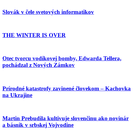
Slovák v čele svetových informatikov
THE WINTER IS OVER
Otec tvorcu vodíkovej bomby, Edwarda Tellera,
pochádzal z Nových Zámkov
Prírodné katastrofy zavinené človekom – Kachovka
na Ukrajine
Martin Prebudila kultivuje slovenčinu ako novinár
a básnik v srbskej Vojvodine