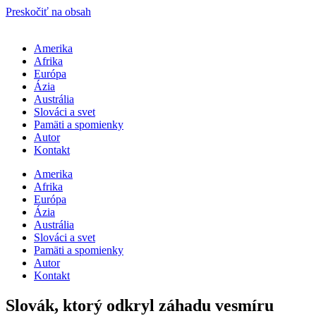
Preskočiť na obsah
Amerika
Afrika
Európa
Ázia
Austrália
Slováci a svet
Pamäti a spomienky
Autor
Kontakt
Amerika
Afrika
Európa
Ázia
Austrália
Slováci a svet
Pamäti a spomienky
Autor
Kontakt
Slovák, ktorý odkryl záhadu vesmíru