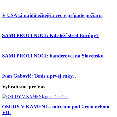
V USA tá najdôležitejšia vec v prípade požiaru
SAMI PROTI NOCI: Kde leží stred Európy?
SAMI PROTI NOCI: banderovci na Slovensku
Ivan Gabovič: Tenis z prvej ruky…
Vybrali sme pre Vás
OSUDY V KAMENI – múzeum pod šírym nebom
VII.