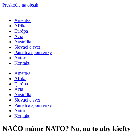
Preskočiť na obsah
Amerika
Afrika
Európa
Ázia
Austrália
Slováci a svet
Pamäti a spomienky
Autor
Kontakt
Amerika
Afrika
Európa
Ázia
Austrália
Slováci a svet
Pamäti a spomienky
Autor
Kontakt
NAČO máme NATO? No, na to aby kšefty