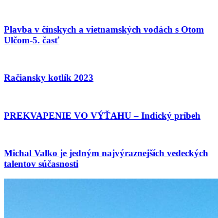
Plavba v čínskych a vietnamských vodách s Otom
Ulčom-5. časť
Račiansky kotlík 2023
PREKVAPENIE VO VÝŤAHU – Indický príbeh
Michal Valko je jedným najvýraznejších vedeckých
talentov súčasnosti