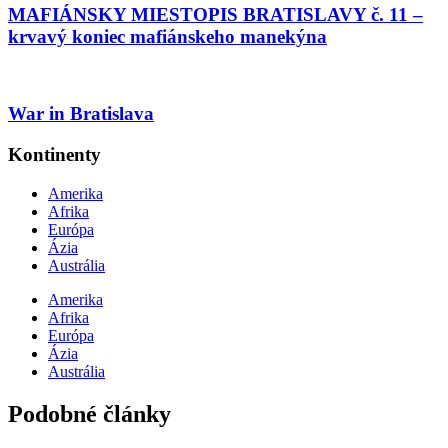
MAFIÁNSKY MIESTOPIS BRATISLAVY č. 11 –
krvavý koniec mafiánskeho manekýna
War in Bratislava
Kontinenty
Amerika
Afrika
Európa
Ázia
Austrália
Amerika
Afrika
Európa
Ázia
Austrália
Podobné články