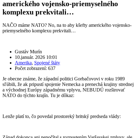
amerického vojensko-priemyselného
komplexu prekvitali…
NAČO máme NATO? No, na to aby kšefty amerického vojensko-
priemyselného komplexu prekvitali…
Gustáv Murín
10.január. 2026 10:01
Amerika
,
Spojené štáty
Počet zobrazení: 637
Je obecne známe, že západní politici Gorbačovovi v roku 1989
sľúbili, že ak pripustí spojenie Nemecka a prenechá krajiny strednej
a východnej Európy západnému vplyvu, NEBUDÚ rozširovať
NATO do týchto krajín. Tu je dôkaz:
Lenže platí to, čo povedal prostoreký britský predseda vlády:
Západ dokonca ani nepočítal s rozpustením Varšavskej zmluvy, ale