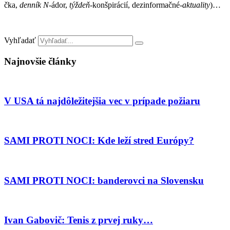
čka,
denník N
-ádor,
týždeň
-konšpirácií, dezinformačné-
aktuality
)…
Vyhľadať
Najnovšie články
V USA tá najdôležitejšia vec v prípade požiaru
SAMI PROTI NOCI: Kde leží stred Európy?
SAMI PROTI NOCI: banderovci na Slovensku
Ivan Gabovič: Tenis z prvej ruky…