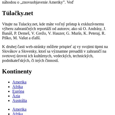
náhodou o „znovuobjavenie Ameriky”. Veď
Túlačky.net
Vitajte na Tulacky.net, kde máte voľný prístup k exkluzívnemu
výberu zahraničných reportáží od autorov, ako sú O. Andrásy, J.
Banáš, P. Demeš, V. Grežo, V. Hauzer, G. Murín, K. Peteraj, R.
Piško, M. Vašut a ďalší.
K druhej časti web-stránky môžete prispieť aj vy svojimi tipmi na
Slovákov a Slovenky, ktorí sa významne presadili v zahraničí na
svetovej úrovni ich kultúrnych, vedeckých, technických,
podnikateľských, či iných činností.
Kontinenty
Amerika
Afrika
Európa
Ázia
Austrália
Amerika
Afrika