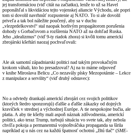
jej transformáciou (viď citát na začiatku), lenže to už sa Havel
poponáhľal s likvidáciou tejto vojenskej aliancie Východu, ale popri
tom si dovolil navrhnúť rozpustenie aj NATO. To si ale dovolil
priveľa a tak bol náležite poučený, aby sa v duchu
„vlezprdelkovství“ stal naopak horlivým propagátorom porušenia
dohody s Gorbačovom a rozšírenia NATO až na dohľad Ruska.
Jeho „idealizmus“ (viď 9-ty riadok zhora) si kvôli tomu americkí
zbrojárski kšeftári naozaj pochvaľovali:
Ale ak samotní západniarski politici nad takým provokačným
krokom váhali, kto ho presadzoval? Aj na to máme odpoveď
v knihe Miroslava Belicu „Co nezavály písky Mezopotámie – Lekce
z manipulace a servility“ (viď druhý odstavec):
No a odvtedy drankajú americkí zbrojári cez svojich politikov
(ktorých štedro sponzorujú) ďalšie a ďalšie zákazky od dojných
kravičiek v strednej a východnej Európe. A tie nespokojne bučia, ale
platia. A aby tie kšefty mali aspoň náznak zdôvodnenia, americkí
politici, ako teraz Trump, turbujú situáciu vo svete tak, aby nebola
chvíľa pokoja a permanentná vojnoštváčska propaganda sa šírila
napríklad aj u nás cez na každú špatnosť ochotnú „žltú tlač“ (
SME
-