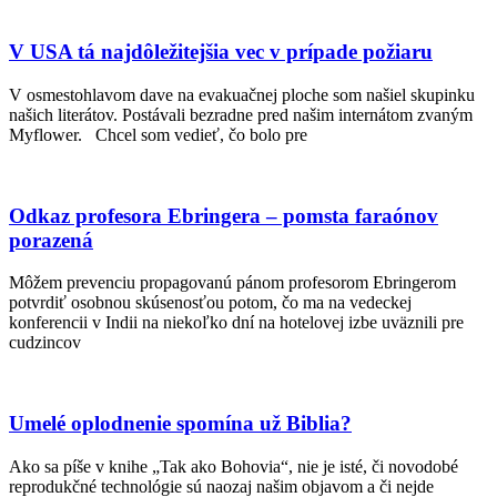
V USA tá najdôležitejšia vec v prípade požiaru
V osmestohlavom dave na evakuačnej ploche som našiel skupinku
našich literátov. Postávali bezradne pred našim internátom zvaným
Myflower. Chcel som vedieť, čo bolo pre
Odkaz profesora Ebringera – pomsta faraónov
porazená
Môžem prevenciu propagovanú pánom profesorom Ebringerom
potvrdiť osobnou skúsenosťou potom, čo ma na vedeckej
konferencii v Indii na niekoľko dní na hotelovej izbe uväznili pre
cudzincov
Umelé oplodnenie spomína už Biblia?
Ako sa píše v knihe „Tak ako Bohovia“, nie je isté, či novodobé
reprodukčné technológie sú naozaj našim objavom a či nejde