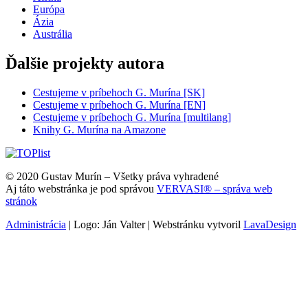
Európa
Ázia
Austrália
Ďalšie projekty autora
Cestujeme v príbehoch G. Murína [SK]
Cestujeme v príbehoch G. Murína [EN]
Cestujeme v príbehoch G. Murína [multilang]
Knihy G. Murína na Amazone
© 2020 Gustav Murín – Všetky práva vyhradené
Aj táto webstránka je pod správou
VERVASI® – správa web
stránok
Administrácia
| Logo: Ján Valter | Webstránku vytvoril
LavaDesign