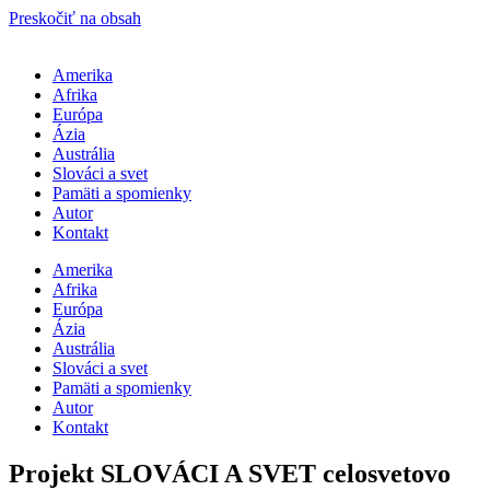
Preskočiť na obsah
Amerika
Afrika
Európa
Ázia
Austrália
Slováci a svet
Pamäti a spomienky
Autor
Kontakt
Amerika
Afrika
Európa
Ázia
Austrália
Slováci a svet
Pamäti a spomienky
Autor
Kontakt
Projekt SLOVÁCI A SVET celosvetovo