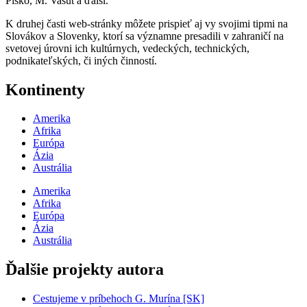
Piško, M. Vašut a ďalší.
K druhej časti web-stránky môžete prispieť aj vy svojimi tipmi na
Slovákov a Slovenky, ktorí sa významne presadili v zahraničí na
svetovej úrovni ich kultúrnych, vedeckých, technických,
podnikateľských, či iných činností.
Kontinenty
Amerika
Afrika
Európa
Ázia
Austrália
Amerika
Afrika
Európa
Ázia
Austrália
Ďalšie projekty autora
Cestujeme v príbehoch G. Murína [SK]