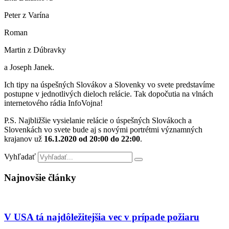
Peter z Varína
Roman
Martin z Dúbravky
a Joseph Janek.
Ich tipy na úspešných Slovákov a Slovenky vo svete predstavíme
postupne v jednotlivých dieloch relácie. Tak dopočutia na vlnách
internetového rádia InfoVojna!
P.S. Najbližšie vysielanie relácie o úspešných Slovákoch a
Slovenkách vo svete bude aj s novými portrétmi významných
krajanov už
16.1.2020 od 20:00 do 22:00
.
Vyhľadať
Najnovšie články
V USA tá najdôležitejšia vec v prípade požiaru