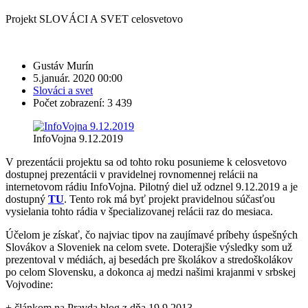
Projekt SLOVÁCI A SVET celosvetovo
Gustáv Murín
5.január. 2020 00:00
Slováci a svet
Počet zobrazení: 3 439
InfoVojna 9.12.2019
V prezentácii projektu sa od tohto roku posunieme k celosvetovo
dostupnej prezentácii v pravidelnej rovnomennej relácii na
internetovom rádiu InfoVojna. Pilotný diel už odznel 9.12.2019 a je
dostupný
TU
. Tento rok má byť projekt pravidelnou súčasťou
vysielania tohto rádia v špecializovanej relácii raz do mesiaca.
Účelom je získať, čo najviac tipov na zaujímavé príbehy úspešných
Slovákov a Sloveniek na celom svete. Doterajšie výsledky som už
prezentoval v médiách, aj besedách pre školákov a stredoškolákov
po celom Slovensku, a dokonca aj medzi našimi krajanmi v srbskej
Vojvodine:
+ článkom na Pravda.blog z dňa 19.9.2013