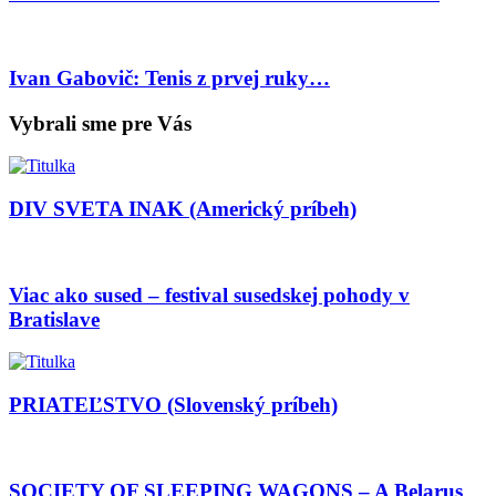
Ivan Gabovič: Tenis z prvej ruky…
Vybrali sme pre Vás
DIV SVETA INAK (Americký príbeh)
Viac ako sused – festival susedskej pohody v
Bratislave
PRIATEĽSTVO (Slovenský príbeh)
SOCIETY OF SLEEPING WAGONS – A Belarus