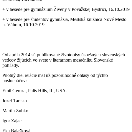
+ v besede pre
gymnázium Živeny v Považskej Bystrici, 16.10.2019
+ v besede pre študentov gymnázia, Mestská knižnica Nové Mesto
n. Váhom, 16.10.2019
…
Od apríla 2014 sú publikované životopisy úspešných slovenských
vedcov žijúcich vo svete v literárnom mesačníku Slovenské
pohľady.
Pilotný diel relácie mal už pozoruhodné ohlasy od týchto
poslucháčov:
Emil Gemza, Palis Hills, IL, USA.
Jozef Tariska
Martin Zubko
Igor Zajac
Eka Balašková