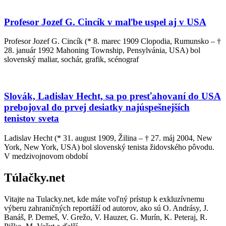
Profesor Jozef G. Cincík v maľbe uspel aj v USA
Profesor Jozef G. Cincík (* 8. marec 1909 Clopodia, Rumunsko – †
28. január 1992 Mahoning Township, Pensylvánia, USA) bol
slovenský maliar, sochár, grafik, scénograf
Slovák, Ladislav Hecht, sa po presťahovaní do USA
prebojoval do prvej desiatky najúspešnejších
tenistov sveta
Ladislav Hecht (* 31. august 1909, Žilina – † 27. máj 2004, New
York, New York, USA) bol slovenský tenista židovského pôvodu.
V medzivojnovom období
Túlačky.net
Vitajte na Tulacky.net, kde máte voľný prístup k exkluzívnemu
výberu zahraničných reportáží od autorov, ako sú O. Andrásy, J.
Banáš, P. Demeš, V. Grežo, V. Hauzer, G. Murín, K. Peteraj, R.