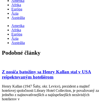
Amerika
Afrika
Európa
Ázia
Austrália
Amerika
Afrika
Európa
Ázia
Austrália
Podobné články
Z nosiča batožiny sa Henry Kallan stal v USA
rešpektovaným hoteliérom
Henry Kallan (1947 Šahy, okr. Levice), prezident a majiteľ
hotelovej spoločnosti Library Hotel Collection, je považovaný za
jedného z najinovatívnejších a najúspešnejších nezávislých
hotelierov v