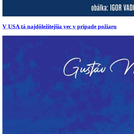
V USA tá najdôležitejšia vec v prípade požiaru