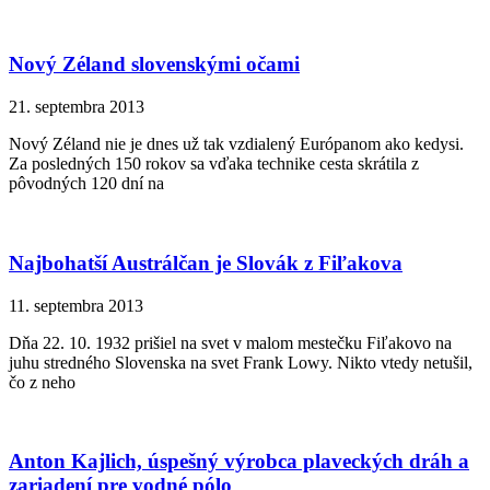
Nový Zéland slovenskými očami
21. septembra 2013
Nový Zéland nie je dnes už tak vzdialený Európanom ako kedysi.
Za posledných 150 rokov sa vďaka technike cesta skrátila z
pôvodných 120 dní na
Najbohatší Austrálčan je Slovák z Fiľakova
11. septembra 2013
Dňa 22. 10. 1932 prišiel na svet v malom mestečku Fiľakovo na
juhu stredného Slovenska na svet Frank Lowy. Nikto vtedy netušil,
čo z neho
Anton Kajlich, úspešný výrobca plaveckých dráh a
zariadení pre vodné pólo