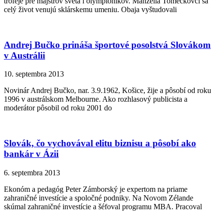
trofeje pre majstrov sveta i olympionikov. Manželia Tomečkovci sa
celý život venujú sklárskemu umeniu. Obaja vyštudovali
Andrej Bučko prináša športové posolstvá Slovákom
v Austrálii
10. septembra 2013
Novinár Andrej Bučko, nar. 3.9.1962, Košice, žije a pôsobí od roku
1996 v austrálskom Melbourne. Ako rozhlasový publicista a
moderátor pôsobil od roku 2001 do
Slovák, čo vychovával elitu biznisu a pôsobí ako
bankár v Ázii
6. septembra 2013
Ekonóm a pedagóg Peter Zámborský je expertom na priame
zahraničné investície a spoločné podniky. Na Novom Zélande
skúmal zahraničné investície a šéfoval programu MBA. Pracoval