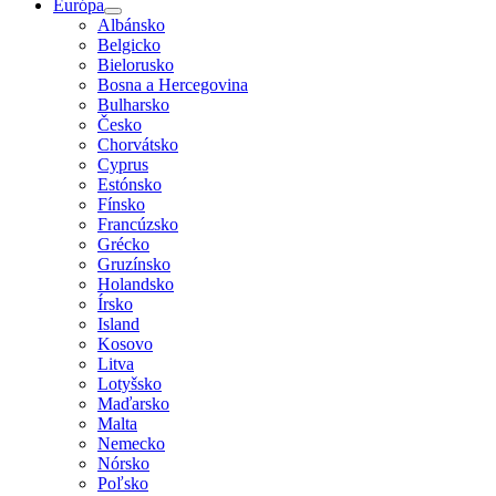
Európa
Albánsko
Belgicko
Bielorusko
Bosna a Hercegovina
Bulharsko
Česko
Chorvátsko
Cyprus
Estónsko
Fínsko
Francúzsko
Grécko
Gruzínsko
Holandsko
Írsko
Island
Kosovo
Litva
Lotyšsko
Maďarsko
Malta
Nemecko
Nórsko
Poľsko