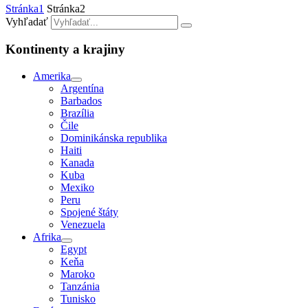
Stránka
1
Stránka
2
Vyhľadať
Kontinenty a krajiny
Amerika
Argentína
Barbados
Brazília
Čile
Dominikánska republika
Haiti
Kanada
Kuba
Mexiko
Peru
Spojené štáty
Venezuela
Afrika
Egypt
Keňa
Maroko
Tanzánia
Tunisko