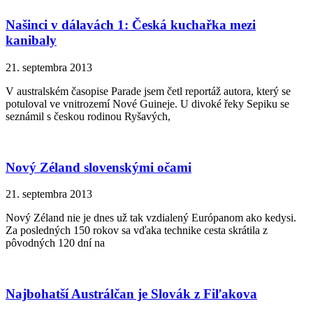
Našinci v dálavách 1: Česká kuchařka mezi
kanibaly
21. septembra 2013
V australském časopise Parade jsem četl reportáž autora, který se
potuloval ve vnitrozemí Nové Guineje. U divoké řeky Sepiku se
seznámil s českou rodinou Ryšavých,
Nový Zéland slovenskými očami
21. septembra 2013
Nový Zéland nie je dnes už tak vzdialený Európanom ako kedysi.
Za posledných 150 rokov sa vďaka technike cesta skrátila z
pôvodných 120 dní na
Najbohatší Austrálčan je Slovák z Fiľakova