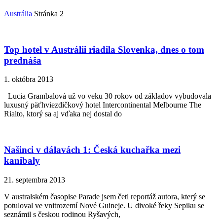
Austrália
Stránka 2
Top hotel v Austrálii riadila Slovenka, dnes o tom
prednáša
1. októbra 2013
Lucia Grambalová už vo veku 30 rokov od základov vybudovala
luxusný päťhviezdičkový hotel Intercontinental Melbourne The
Rialto, ktorý sa aj vďaka nej dostal do
Našinci v dálavách 1: Česká kuchařka mezi
kanibaly
21. septembra 2013
V australském časopise Parade jsem četl reportáž autora, který se
potuloval ve vnitrozemí Nové Guineje. U divoké řeky Sepiku se
seznámil s českou rodinou Ryšavých,