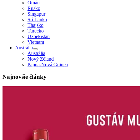
Omán
Rusko
Singapur
Srí Lanka
Thajsko
Turecko
Uzbekistan
Vietnam
Austrália
Austrália
Nový Zéland
Papua-Nová Guinea
Najnovšie články