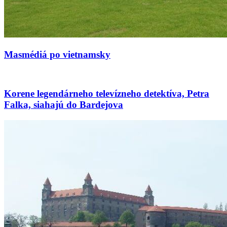
Masmédiá po vietnamsky
Korene legendárneho televízneho detektíva, Petra
Falka, siahajú do Bardejova