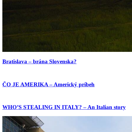
Bratislava – brána Slovenska?
ČO JE AMERIKA – Americký príbeh
WHO’S STEALING IN ITALY? – An Italian story