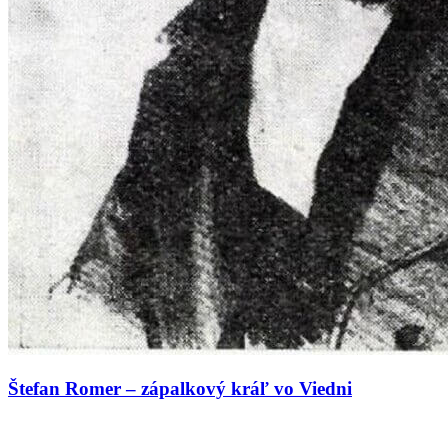
Štefan Romer – zápalkový kráľ vo Viedni