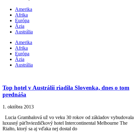
Amerika
Afrika
Európa
Ázia
Austrália
Amerika
Afrika
Európa
Ázia
Austrália
Top hotel v Austrálii riadila Slovenka, dnes o tom
prednáša
1. októbra 2013
Lucia Grambalová už vo veku 30 rokov od základov vybudovala
luxusný päťhviezdičkový hotel Intercontinental Melbourne The
Rialto, ktorý sa aj vďaka nej dostal do