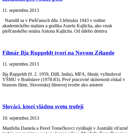
11. septembra 2013
Narodil sa v Piešťanoch dňa 3.februára 1943 v rodine
akademického maliara a grafika Aurela Kajlicha, ako vnuk
piešťanského notára Antona Kajlicha. Od útleho detstva
Filmár Ilja Ruppeldt tvorí na Novom Zélande
11. septembra 2013
Ilja Ruppeldt (9. 2. 1959, Dillí, India), MFA, filmár, vyštudoval
VŠMU v Bratislave (1978-83). Prvé pracovné skúsenosti získal v
hranom filme, Slovenskej filmovej tvorbe ako asistent
Slováci, ktorí vládnu svetu trofejí
10. septembra 2013
Manželia Daniela a Pavel Tomečkovci vyrábajú v Austrálii víťazné