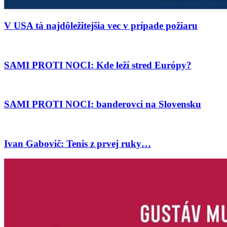
V USA tá najdôležitejšia vec v prípade požiaru
SAMI PROTI NOCI: Kde leží stred Európy?
SAMI PROTI NOCI: banderovci na Slovensku
Ivan Gabovič: Tenis z prvej ruky…