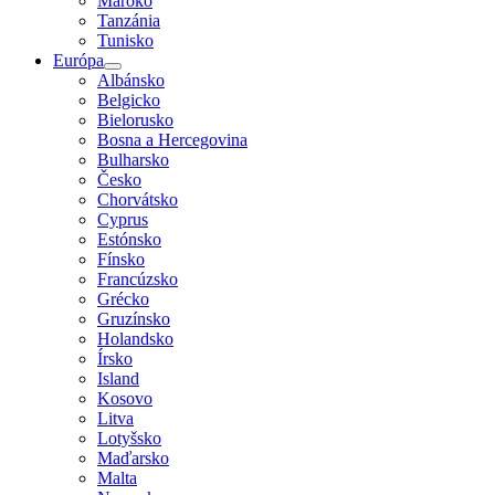
Maroko
Tanzánia
Tunisko
Európa
Albánsko
Belgicko
Bielorusko
Bosna a Hercegovina
Bulharsko
Česko
Chorvátsko
Cyprus
Estónsko
Fínsko
Francúzsko
Grécko
Gruzínsko
Holandsko
Írsko
Island
Kosovo
Litva
Lotyšsko
Maďarsko
Malta