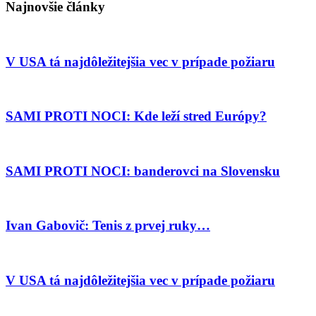
Najnovšie články
V USA tá najdôležitejšia vec v prípade požiaru
SAMI PROTI NOCI: Kde leží stred Európy?
SAMI PROTI NOCI: banderovci na Slovensku
Ivan Gabovič: Tenis z prvej ruky…
V USA tá najdôležitejšia vec v prípade požiaru