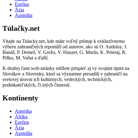
Európa
Ázia
Austrália
Túlačky.net
Vitajte na Tulacky.net, kde máte voľný prístup k exkluzívnemu
výberu zahraničných reportáží od autorov, ako sú O. Andrásy, J.
Banáš, P. Demeš, V. Grežo, V. Hauzer, G. Murín, K. Peteraj, R.
Piško, M. Vašut a ďalší.
K druhej časti web-stránky môžete prispieť aj vy svojimi tipmi na
Slovákov a Slovenky, ktorí sa významne presadili v zahraničí na
svetovej úrovni ich kultúrnych, vedeckých, technických,
podnikateľských, či iných činností.
Kontinenty
Amerika
Afrika
Európa
Ázia
Austrália