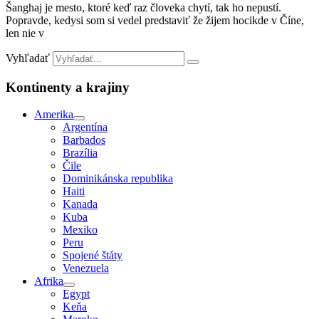
Šanghaj je mesto, ktoré keď raz človeka chytí, tak ho nepustí.
Popravde, kedysi som si vedel predstaviť že žijem hocikde v Číne,
len nie v
Vyhľadať
Kontinenty a krajiny
Amerika
Argentína
Barbados
Brazília
Čile
Dominikánska republika
Haiti
Kanada
Kuba
Mexiko
Peru
Spojené štáty
Venezuela
Afrika
Egypt
Keňa