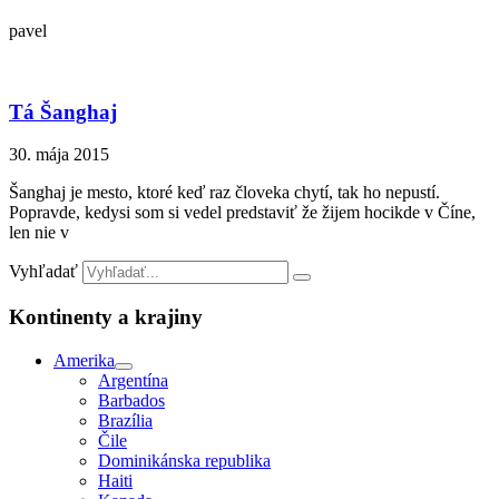
pavel
Tá Šanghaj
30. mája 2015
Šanghaj je mesto, ktoré keď raz človeka chytí, tak ho nepustí.
Popravde, kedysi som si vedel predstaviť že žijem hocikde v Číne,
len nie v
Vyhľadať
Kontinenty a krajiny
Amerika
Argentína
Barbados
Brazília
Čile
Dominikánska republika
Haiti