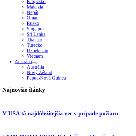
Kirgizsko
Malajzia
Nepál
Omán
Rusko
Singapur
Srí Lanka
Thajsko
Turecko
Uzbekistan
Vietnam
Austrália
Austrália
Nový Zéland
Papua-Nová Guinea
Najnovšie články
V USA tá najdôležitejšia vec v prípade požiaru