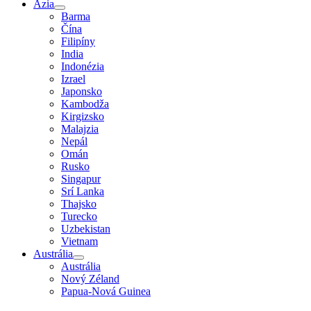
Ázia
Barma
Čína
Filipíny
India
Indonézia
Izrael
Japonsko
Kambodža
Kirgizsko
Malajzia
Nepál
Omán
Rusko
Singapur
Srí Lanka
Thajsko
Turecko
Uzbekistan
Vietnam
Austrália
Austrália
Nový Zéland
Papua-Nová Guinea