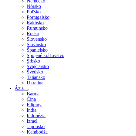
Nemecko
Nórsko
Poľsko
Portugalsko
Rakúsko
Rumunsko
Rusko
Slovensko
Slovinsko
Španielsko
Spojené kráľovstvo
Srbsko
Švajčiarsko
Švédsko
Taliansko
Ukrajina
Ázia
Barma
Čína
Filipíny
India
Indonézia
Izrael
Japonsko
Kambodža