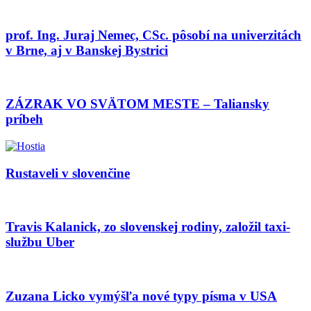
prof. Ing. Juraj Nemec, CSc. pôsobí na univerzitách
v Brne, aj v Banskej Bystrici
ZÁZRAK VO SVÄTOM MESTE – Taliansky
príbeh
Rustaveli v slovenčine
Travis Kalanick, zo slovenskej rodiny, založil taxi-
službu Uber
Zuzana Licko vymýšľa nové typy písma v USA