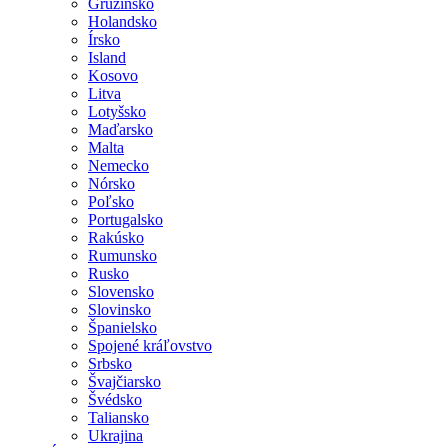
Gruzínsko
Holandsko
Írsko
Island
Kosovo
Litva
Lotyšsko
Maďarsko
Malta
Nemecko
Nórsko
Poľsko
Portugalsko
Rakúsko
Rumunsko
Rusko
Slovensko
Slovinsko
Španielsko
Spojené kráľovstvo
Srbsko
Švajčiarsko
Švédsko
Taliansko
Ukrajina