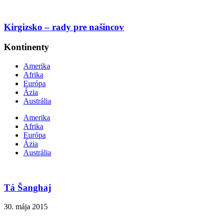
Kirgizsko – rady pre našincov
Kontinenty
Amerika
Afrika
Európa
Ázia
Austrália
Amerika
Afrika
Európa
Ázia
Austrália
Tá Šanghaj
30. mája 2015