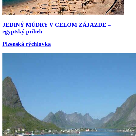
JEDINÝ MÚDRY V CELOM ZÁJAZDE –
egyptský príbeh
Plzenská rýchlovka