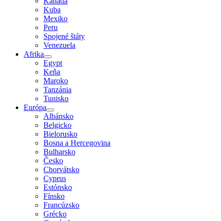
Kanada
Kuba
Mexiko
Peru
Spojené štáty
Venezuela
Afrika
Egypt
Keňa
Maroko
Tanzánia
Tunisko
Európa
Albánsko
Belgicko
Bielorusko
Bosna a Hercegovina
Bulharsko
Česko
Chorvátsko
Cyprus
Estónsko
Fínsko
Francúzsko
Grécko