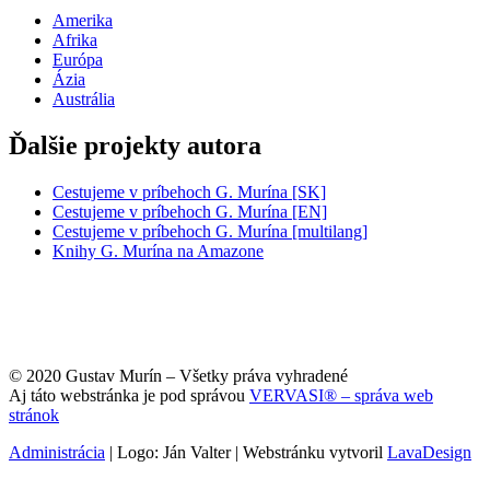
Amerika
Afrika
Európa
Ázia
Austrália
Ďalšie projekty autora
Cestujeme v príbehoch G. Murína [SK]
Cestujeme v príbehoch G. Murína [EN]
Cestujeme v príbehoch G. Murína [multilang]
Knihy G. Murína na Amazone
© 2020 Gustav Murín – Všetky práva vyhradené
Aj táto webstránka je pod správou
VERVASI® – správa web
stránok
Administrácia
| Logo: Ján Valter | Webstránku vytvoril
LavaDesign