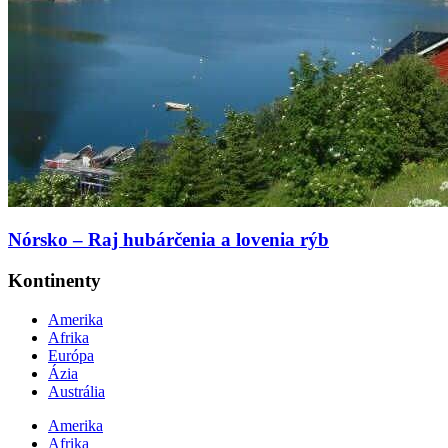
Nórsko – Raj hubárčenia a lovenia rýb
Kontinenty
Amerika
Afrika
Európa
Ázia
Austrália
Amerika
Afrika