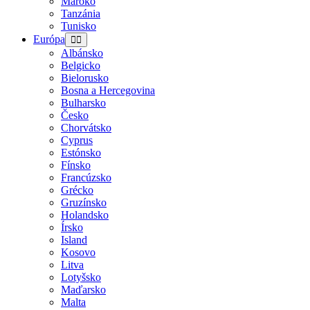
Maroko
Tanzánia
Tunisko
Európa
Albánsko
Belgicko
Bielorusko
Bosna a Hercegovina
Bulharsko
Česko
Chorvátsko
Cyprus
Estónsko
Fínsko
Francúzsko
Grécko
Gruzínsko
Holandsko
Írsko
Island
Kosovo
Litva
Lotyšsko
Maďarsko
Malta