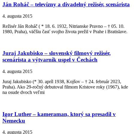
Ján Roháč – televízny a divadelný režisér, scenárista
4. augusta 2015
Režisér Ján Roháč ( * 18. 6. 1932, Nitrianske Pravno – † 05. 10.
1980, Praha), väčšiu časť svojho života prežil v Prahe i Bratislave.
Juraj Jakubisko – slovenský filmový režisér,
scenárista a výtvarník uspel v Čechách
4. augusta 2015
Juraj Jakubisko (* 30. apríl 1938, Kojšov – † 24. február 2023,
Praha). Ako 29-ročný debutoval filmom Kristove roky (1967), kde
na osude dvoch veľmi
Igor Luther – kameraman, ktorý sa presadil v
Nemecku
4. augusta 2015