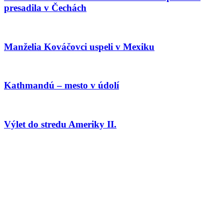
presadila v Čechách
Manželia Kováčovci uspeli v Mexiku
Kathmandú – mesto v údolí
Výlet do stredu Ameriky II.