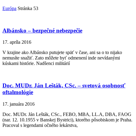
Európa
Stránka 53
Albánsko – bezpečné nebezpečie
17. apríla 2016
V krajine ako Albánsko putujete späť v čase, ani sa o to nijako
nemusíte snažiť. Zato môžete byť odmenení inde nevídanými
kúskami histórie. Nadšenci militárií
Doc. MUDr. Ján Lešták, CSc. – svetová osobnosť
oftalmológie
17. januára 2016
Doc. MUDr. Ján Lešták, CSc., FEBO, MBA, LL.A, DBA, FAOG
(nar. 12. 10.1955 v Banskej Bystrici), ktorého pôsobiskom je Praha.
Pracoval s legendami očného lekárstva,