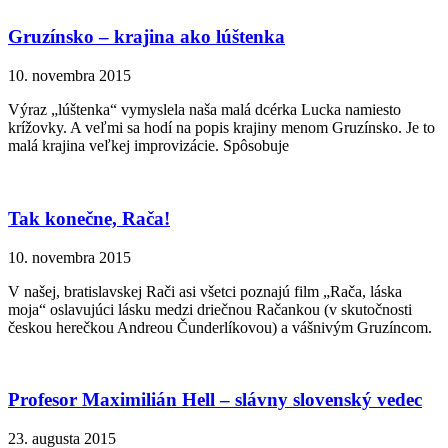
Gruzínsko – krajina ako lúštenka
10. novembra 2015
Výraz „lúštenka“ vymyslela naša malá dcérka Lucka namiesto
krížovky. A veľmi sa hodí na popis krajiny menom Gruzínsko. Je to
malá krajina veľkej improvizácie. Spôsobuje
Tak konečne, Rača!
10. novembra 2015
V našej, bratislavskej Rači asi všetci poznajú film „Rača, láska
moja“ oslavujúci lásku medzi driečnou Račankou (v skutočnosti
českou herečkou Andreou Čunderlíkovou) a vášnivým Gruzíncom.
Profesor Maximilián Hell – slávny slovenský vedec
23. augusta 2015