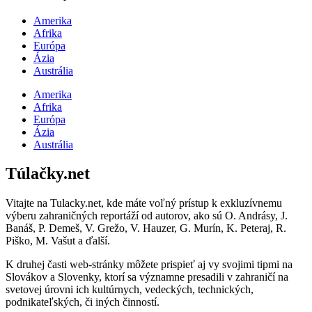
Amerika
Afrika
Európa
Ázia
Austrália
Amerika
Afrika
Európa
Ázia
Austrália
Túlačky.net
Vitajte na Tulacky.net, kde máte voľný prístup k exkluzívnemu
výberu zahraničných reportáží od autorov, ako sú O. Andrásy, J.
Banáš, P. Demeš, V. Grežo, V. Hauzer, G. Murín, K. Peteraj, R.
Piško, M. Vašut a ďalší.
K druhej časti web-stránky môžete prispieť aj vy svojimi tipmi na
Slovákov a Slovenky, ktorí sa významne presadili v zahraničí na
svetovej úrovni ich kultúrnych, vedeckých, technických,
podnikateľských, či iných činností.