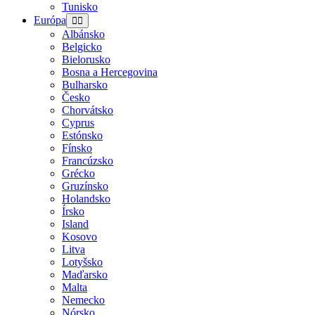
Tunisko
Európa
Albánsko
Belgicko
Bielorusko
Bosna a Hercegovina
Bulharsko
Česko
Chorvátsko
Cyprus
Estónsko
Fínsko
Francúzsko
Grécko
Gruzínsko
Holandsko
Írsko
Island
Kosovo
Litva
Lotyšsko
Maďarsko
Malta
Nemecko
Nórsko