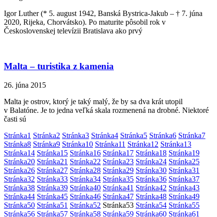
Igor Luther (* 5. august 1942, Banská Bystrica-Jakub – † 7. júna
2020, Rijeka, Chorvátsko). Po maturite pôsobil rok v
Československej televízii Bratislava ako prvý
Malta – turistika z kamenia
26. júna 2015
Malta je ostrov, ktorý je taký malý, že by sa dva krát utopil
v Balatóne. Je to jedna veľká skala rozmenená na drobné. Niektoré
časti sú
Stránka
1
Stránka
2
Stránka
3
Stránka
4
Stránka
5
Stránka
6
Stránka
7
Stránka
8
Stránka
9
Stránka
10
Stránka
11
Stránka
12
Stránka
13
Stránka
14
Stránka
15
Stránka
16
Stránka
17
Stránka
18
Stránka
19
Stránka
20
Stránka
21
Stránka
22
Stránka
23
Stránka
24
Stránka
25
Stránka
26
Stránka
27
Stránka
28
Stránka
29
Stránka
30
Stránka
31
Stránka
32
Stránka
33
Stránka
34
Stránka
35
Stránka
36
Stránka
37
Stránka
38
Stránka
39
Stránka
40
Stránka
41
Stránka
42
Stránka
43
Stránka
44
Stránka
45
Stránka
46
Stránka
47
Stránka
48
Stránka
49
Stránka
50
Stránka
51
Stránka
52
Stránka
53
Stránka
54
Stránka
55
Stránka
56
Stránka
57
Stránka
58
Stránka
59
Stránka
60
Stránka
61