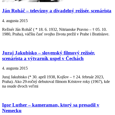
Ján Roháč – televízny a divadelný režisér, scenárista
4. augusta 2015
Režisér Ján Roháč ( * 18. 6. 1932, Nitrianske Pravno – † 05. 10.
1980, Praha), väčšiu časť svojho života prežil v Prahe i Bratislave.
Juraj Jakubisko – slovenský filmový režisér,
scenárista a výtvarník uspel v Čechách
4. augusta 2015
Juraj Jakubisko (* 30. apríl 1938, Kojšov – † 24. február 2023,
Praha). Ako 29-ročný debutoval filmom Kristove roky (1967), kde
na osude dvoch veľmi
Igor Luther – kameraman, ktorý sa presadil v
Nemecku