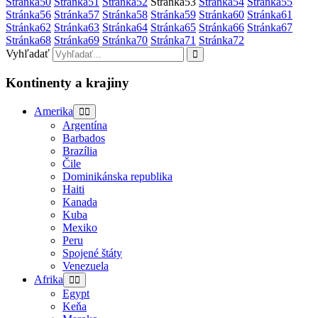
Stránka
50
Stránka
51
Stránka
52
Stránka
53
Stránka
54
Stránka
55
Stránka
56
Stránka
57
Stránka
58
Stránka
59
Stránka
60
Stránka
61
Stránka
62
Stránka
63
Stránka
64
Stránka
65
Stránka
66
Stránka
67
Stránka
68
Stránka
69
Stránka
70
Stránka
71
Stránka
72
Vyhľadať
Kontinenty a krajiny
Amerika
Argentína
Barbados
Brazília
Čile
Dominikánska republika
Haiti
Kanada
Kuba
Mexiko
Peru
Spojené štáty
Venezuela
Afrika
Egypt
Keňa