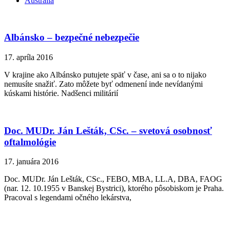
Austrália
Albánsko – bezpečné nebezpečie
17. apríla 2016
V krajine ako Albánsko putujete späť v čase, ani sa o to nijako
nemusíte snažiť. Zato môžete byť odmenení inde nevídanými
kúskami histórie. Nadšenci militárií
Doc. MUDr. Ján Lešták, CSc. – svetová osobnosť
oftalmológie
17. januára 2016
Doc. MUDr. Ján Lešták, CSc., FEBO, MBA, LL.A, DBA, FAOG
(nar. 12. 10.1955 v Banskej Bystrici), ktorého pôsobiskom je Praha.
Pracoval s legendami očného lekárstva,