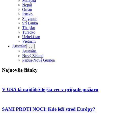
Malajzia
Nepál
Omán
Rusko
Singapur
Srí Lanka
Thajsko
Turecko
Uzbekistan
Vietnam
Austrália
Austrália
Nový Zéland
Papua-Nová Guinea
Najnovšie články
V USA tá najdôležitejšia vec v prípade požiaru
SAMI PROTI NOCI: Kde leží stred Európy?