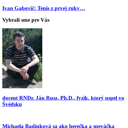
Ivan Gabovič: Tenis z prvej ruky…
Vybrali sme pre Vás
docent RNDr. Ján Rusz, Ph.D., fyzik, ktorý uspel vo
Švédsku
Michaela Badinková sa ako herečka a speváčka