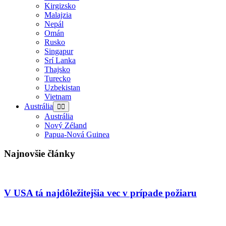
Kirgizsko
Malajzia
Nepál
Omán
Rusko
Singapur
Srí Lanka
Thajsko
Turecko
Uzbekistan
Vietnam
Austrália
Austrália
Nový Zéland
Papua-Nová Guinea
Najnovšie články
V USA tá najdôležitejšia vec v prípade požiaru