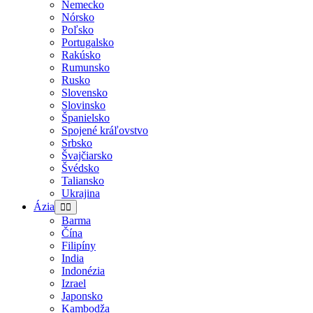
Nemecko
Nórsko
Poľsko
Portugalsko
Rakúsko
Rumunsko
Rusko
Slovensko
Slovinsko
Španielsko
Spojené kráľovstvo
Srbsko
Švajčiarsko
Švédsko
Taliansko
Ukrajina
Ázia
Barma
Čína
Filipíny
India
Indonézia
Izrael
Japonsko
Kambodža