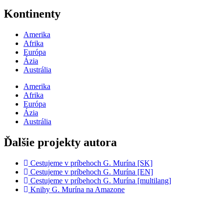
Kontinenty
Amerika
Afrika
Európa
Ázia
Austrália
Amerika
Afrika
Európa
Ázia
Austrália
Ďalšie projekty autora
Cestujeme v príbehoch G. Murína [SK]
Cestujeme v príbehoch G. Murína [EN]
Cestujeme v príbehoch G. Murína [multilang]
Knihy G. Murína na Amazone