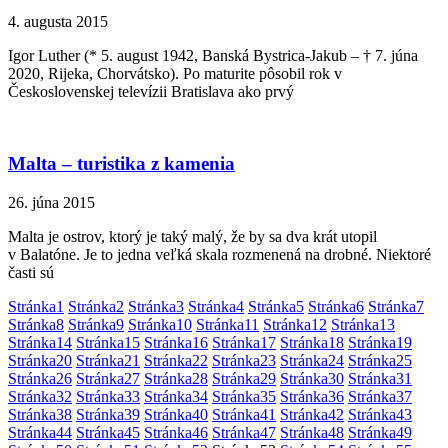
4. augusta 2015
Igor Luther (* 5. august 1942, Banská Bystrica-Jakub – † 7. júna
2020, Rijeka, Chorvátsko). Po maturite pôsobil rok v
Československej televízii Bratislava ako prvý
Malta – turistika z kamenia
26. júna 2015
Malta je ostrov, ktorý je taký malý, že by sa dva krát utopil
v Balatóne. Je to jedna veľká skala rozmenená na drobné. Niektoré
časti sú
Stránka
1
Stránka
2
Stránka
3
Stránka
4
Stránka
5
Stránka
6
Stránka
7
Stránka
8
Stránka
9
Stránka
10
Stránka
11
Stránka
12
Stránka
13
Stránka
14
Stránka
15
Stránka
16
Stránka
17
Stránka
18
Stránka
19
Stránka
20
Stránka
21
Stránka
22
Stránka
23
Stránka
24
Stránka
25
Stránka
26
Stránka
27
Stránka
28
Stránka
29
Stránka
30
Stránka
31
Stránka
32
Stránka
33
Stránka
34
Stránka
35
Stránka
36
Stránka
37
Stránka
38
Stránka
39
Stránka
40
Stránka
41
Stránka
42
Stránka
43
Stránka
44
Stránka
45
Stránka
46
Stránka
47
Stránka
48
Stránka
49