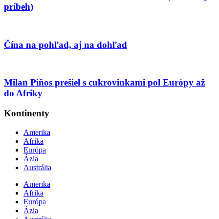
príbeh)
Čína na pohľad, aj na dohľad
Milan Piňos prešiel s cukrovinkami pol Európy až
do Afriky
Kontinenty
Amerika
Afrika
Európa
Ázia
Austrália
Amerika
Afrika
Európa
Ázia