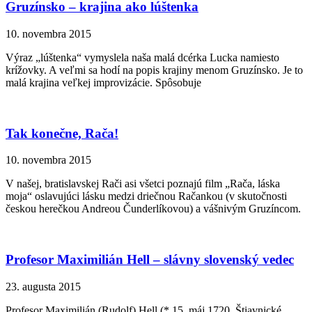
Gruzínsko – krajina ako lúštenka
10. novembra 2015
Výraz „lúštenka“ vymyslela naša malá dcérka Lucka namiesto
krížovky. A veľmi sa hodí na popis krajiny menom Gruzínsko. Je to
malá krajina veľkej improvizácie. Spôsobuje
Tak konečne, Rača!
10. novembra 2015
V našej, bratislavskej Rači asi všetci poznajú film „Rača, láska
moja“ oslavujúci lásku medzi driečnou Račankou (v skutočnosti
českou herečkou Andreou Čunderlíkovou) a vášnivým Gruzíncom.
Profesor Maximilián Hell – slávny slovenský vedec
23. augusta 2015
Profesor Maximilián (Rudolf) Hell (* 15. máj 1720, Štiavnické