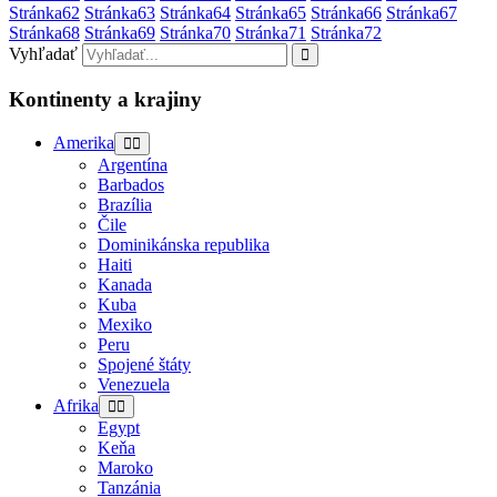
Stránka
62
Stránka
63
Stránka
64
Stránka
65
Stránka
66
Stránka
67
Stránka
68
Stránka
69
Stránka
70
Stránka
71
Stránka
72
Vyhľadať
Kontinenty a krajiny
Amerika
Argentína
Barbados
Brazília
Čile
Dominikánska republika
Haiti
Kanada
Kuba
Mexiko
Peru
Spojené štáty
Venezuela
Afrika
Egypt
Keňa
Maroko
Tanzánia