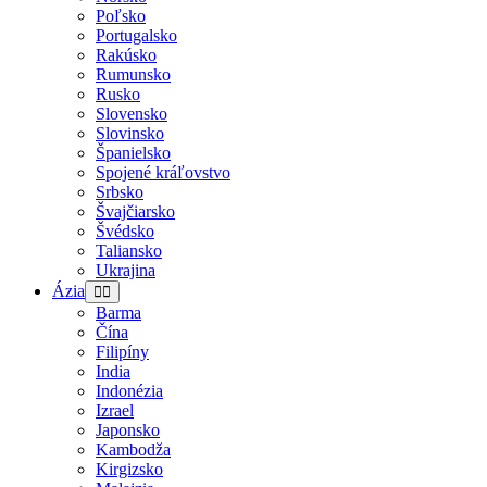
Poľsko
Portugalsko
Rakúsko
Rumunsko
Rusko
Slovensko
Slovinsko
Španielsko
Spojené kráľovstvo
Srbsko
Švajčiarsko
Švédsko
Taliansko
Ukrajina
Ázia
Barma
Čína
Filipíny
India
Indonézia
Izrael
Japonsko
Kambodža
Kirgizsko