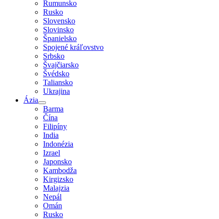
Rumunsko
Rusko
Slovensko
Slovinsko
Španielsko
Spojené kráľovstvo
Srbsko
Švajčiarsko
Švédsko
Taliansko
Ukrajina
Ázia
Barma
Čína
Filipíny
India
Indonézia
Izrael
Japonsko
Kambodža
Kirgizsko
Malajzia
Nepál
Omán
Rusko