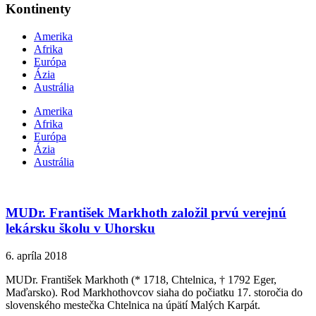
Kontinenty
Amerika
Afrika
Európa
Ázia
Austrália
Amerika
Afrika
Európa
Ázia
Austrália
MUDr. František Markhoth založil prvú verejnú
lekársku školu v Uhorsku
6. apríla 2018
MUDr. František Markhoth (* 1718, Chtelnica, † 1792 Eger,
Maďarsko). Rod Markhothovcov siaha do počiatku 17. storočia do
slovenského mestečka Chtelnica na úpätí Malých Karpát.