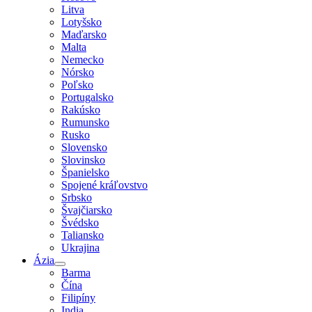
Litva
Lotyšsko
Maďarsko
Malta
Nemecko
Nórsko
Poľsko
Portugalsko
Rakúsko
Rumunsko
Rusko
Slovensko
Slovinsko
Španielsko
Spojené kráľovstvo
Srbsko
Švajčiarsko
Švédsko
Taliansko
Ukrajina
Ázia
Barma
Čína
Filipíny
India