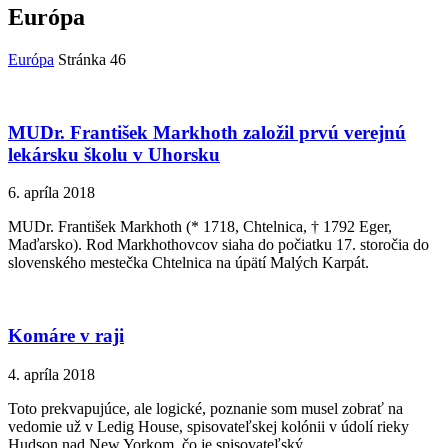
Európa
Európa
Stránka 46
MUDr. František Markhoth založil prvú verejnú
lekársku školu v Uhorsku
6. apríla 2018
MUDr. František Markhoth (* 1718, Chtelnica, † 1792 Eger,
Maďarsko). Rod Markhothovcov siaha do počiatku 17. storočia do
slovenského mestečka Chtelnica na úpätí Malých Karpát.
Komáre v raji
4. apríla 2018
Toto prekvapujúce, ale logické, poznanie som musel zobrať na
vedomie už v Ledig House, spisovateľskej kolónii v údolí rieky
Hudson nad New Yorkom, čo je spisovateľský