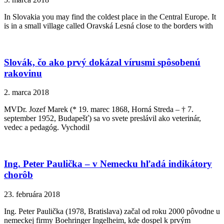
In Slovakia you may find the coldest place in the Central Europe. It
is in a small village called Oravská Lesná close to the borders with
Slovák, čo ako prvý dokázal vírusmi spôsobenú
rakovinu
2. marca 2018
MVDr. Jozef Marek (* 19. marec 1868, Horná Streda – † 7.
september 1952, Budapešť) sa vo svete preslávil ako veterinár,
vedec a pedagóg. Vychodil
Ing. Peter Paulička – v Nemecku hľadá indikátory
chorôb
23. februára 2018
Ing. Peter Paulička (1978, Bratislava) začal od roku 2000 pôvodne u
nemeckej firmy Boehringer Ingelheim, kde dospel k prvým