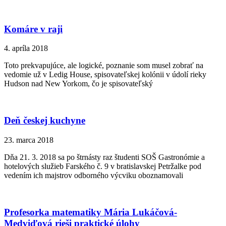
Komáre v raji
4. apríla 2018
Toto prekvapujúce, ale logické, poznanie som musel zobrať na
vedomie už v Ledig House, spisovateľskej kolónii v údolí rieky
Hudson nad New Yorkom, čo je spisovateľský
Deň českej kuchyne
23. marca 2018
Dňa 21. 3. 2018 sa po štrnásty raz študenti SOŠ Gastronómie a
hotelových služieb Farského č. 9 v bratislavskej Petržalke pod
vedením ich majstrov odborného výcviku oboznamovali
Profesorka matematiky Mária Lukáčová-
Medviďová rieši praktické úlohy