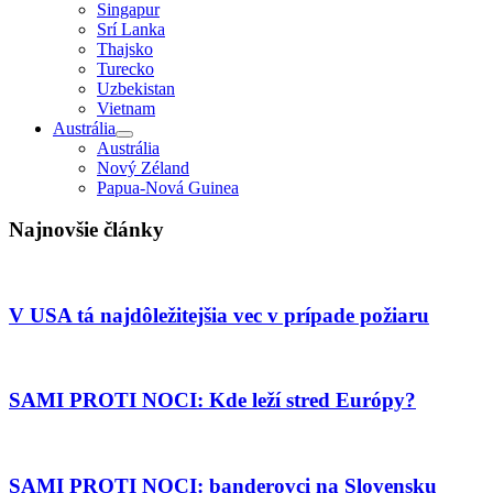
Singapur
Srí Lanka
Thajsko
Turecko
Uzbekistan
Vietnam
Austrália
Austrália
Nový Zéland
Papua-Nová Guinea
Najnovšie články
V USA tá najdôležitejšia vec v prípade požiaru
SAMI PROTI NOCI: Kde leží stred Európy?
SAMI PROTI NOCI: banderovci na Slovensku