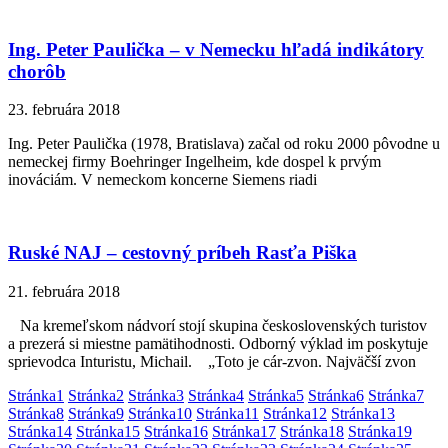
Ing. Peter Paulička – v Nemecku hľadá indikátory
chorôb
23. februára 2018
Ing. Peter Paulička (1978, Bratislava) začal od roku 2000 pôvodne u
nemeckej firmy Boehringer Ingelheim, kde dospel k prvým
inováciám. V nemeckom koncerne Siemens riadi
Ruské NAJ – cestovný príbeh Rasťa Piška
21. februára 2018
Na kremeľskom nádvorí stojí skupina československých turistov
a prezerá si miestne pamätihodnosti. Odborný výklad im poskytuje
sprievodca Inturistu, Michail. „Toto je cár-zvon. Najväčší zvon
Stránka
1
Stránka
2
Stránka
3
Stránka
4
Stránka
5
Stránka
6
Stránka
7
Stránka
8
Stránka
9
Stránka
10
Stránka
11
Stránka
12
Stránka
13
Stránka
14
Stránka
15
Stránka
16
Stránka
17
Stránka
18
Stránka
19