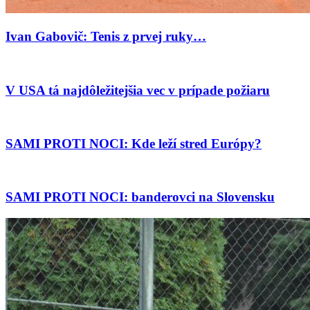
Ivan Gabovič: Tenis z prvej ruky…
V USA tá najdôležitejšia vec v prípade požiaru
SAMI PROTI NOCI: Kde leží stred Európy?
SAMI PROTI NOCI: banderovci na Slovensku