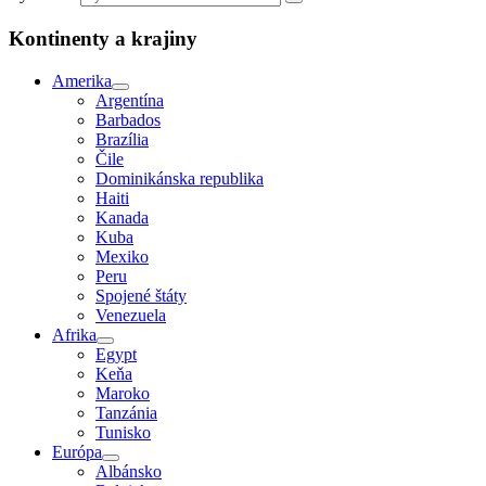
Kontinenty a krajiny
Amerika
Argentína
Barbados
Brazília
Čile
Dominikánska republika
Haiti
Kanada
Kuba
Mexiko
Peru
Spojené štáty
Venezuela
Afrika
Egypt
Keňa
Maroko
Tanzánia
Tunisko
Európa
Albánsko