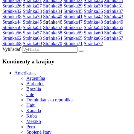
Stránka
20
Stránka
21
Stránka
22
Stránka
23
Stránka
24
Stránka
25
Stránka
26
Stránka
27
Stránka
28
Stránka
29
Stránka
30
Stránka
31
Stránka
32
Stránka
33
Stránka
34
Stránka
35
Stránka
36
Stránka
37
Stránka
38
Stránka
39
Stránka
40
Stránka
41
Stránka
42
Stránka
43
Stránka
44
Stránka
45
Stránka
46
Stránka
47
Stránka
48
Stránka
49
Stránka
50
Stránka
51
Stránka
52
Stránka
53
Stránka
54
Stránka
55
Stránka
56
Stránka
57
Stránka
58
Stránka
59
Stránka
60
Stránka
61
Stránka
62
Stránka
63
Stránka
64
Stránka
65
Stránka
66
Stránka
67
Stránka
68
Stránka
69
Stránka
70
Stránka
71
Stránka
72
Vyhľadať
Kontinenty a krajiny
Amerika
Argentína
Barbados
Brazília
Čile
Dominikánska republika
Haiti
Kanada
Kuba
Mexiko
Peru
Spojené štáty