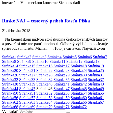
inováciám. V nemeckom koncerne Siemens riadi
Ruské NAJ – cestovný príbeh Rasťa Piška
21. februára 2018
Na kremeľskom nádvorí stojí skupina československých turistov
a prezerá si miestne pamätihodnosti. Odborný výklad im poskytuje
sprievodca Inturistu, Michail. „Toto je cár-zvon. Najväčší zvon
Stránka
1
Stránka
2
Stránka
3
Stránka
4
Stránka
5
Stránka
6
Stránka
7
Stránka
8
Stránka
9
Stránka
10
Stránka
11
Stránka
12
Stránka
13
Stránka
14
Stránka
15
Stránka
16
Stránka
17
Stránka
18
Stránka
19
Stránka
20
Stránka
21
Stránka
22
Stránka
23
Stránka
24
Stránka
25
Stránka
26
Stránka
27
Stránka
28
Stránka
29
Stránka
30
Stránka
31
Stránka
32
Stránka
33
Stránka
34
Stránka
35
Stránka
36
Stránka
37
Stránka
38
Stránka
39
Stránka
40
Stránka
41
Stránka
42
Stránka
43
Stránka
44
Stránka
45
Stránka
46
Stránka
47
Stránka
48
Stránka
49
Stránka
50
Stránka
51
Stránka
52
Stránka
53
Stránka
54
Stránka
55
Stránka
56
Stránka
57
Stránka
58
Stránka
59
Stránka
60
Stránka
61
Stránka
62
Stránka
63
Stránka
64
Stránka
65
Stránka
66
Stránka
67
Stránka
68
Stránka
69
Stránka
70
Stránka
71
Stránka
72
Vyhľadať