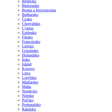
Belgicko
Bielorusko
Bosna a Hercegovina
Bulharsko
Česko
Chorvátsko
Cyprus
Estónsko
Fínsko
Francúzsko
Grécko
Gruzínsko
Holandsko
Írsko
Island
Kosovo
Litva
Lotyšsko
Maďarsko
Malta
Nemecko
Nórsko
Poľsko
Portugalsko
Rakúsko