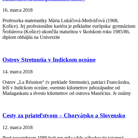
16. marca 2018
Profesorka matematiky Mária Lukáčová-Medviďová (1968,
Košice). Jej profesionálne kariéra je príkladne európska: gymnázium
Šrobárova (Košice) ukončila maturitou v školskom roku 1985/86,
diplom obhájila na Univerzite
Ostrov Stretnutia v Indickom oceáne
14. marca 2018
Ostrov „La Réunion“ (v preklade Stretnutie), patriaci Francúzsku,
leží v Indickom oceáne, osemsto kilometrov juhozápadne od
Madagaskaru a dvesto kilometrov od ostrova Maurícius. Je známy
Cesty za priateľstvom – Chorvátsko a Slovensko
12. marca 2018
Pred novembrom 1989 boli pre mňa vždy záhadou tie tajomné