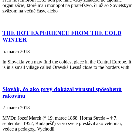
organizácie, ktoré mali monopol na priateľstvo, či už so Sovietskym
zväzom na večné časy, alebo
THE HOT EXPERIENCE FROM THE COLD
WINTER
5. marca 2018
In Slovakia you may find the coldest place in the Central Europe. It
is in a small village called Oravská Lesná close to the borders with
Slovák, čo ako prvý dokázal vírusmi spôsobenú
rakovinu
2. marca 2018
MVDr. Jozef Marek (* 19. marec 1868, Horná Streda – † 7.
september 1952, Budapešť) sa vo svete preslávil ako veterinár,
vedec a pedagóg. Vychodil