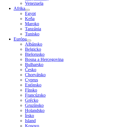
Venezuela
Afrika
Egypt
Keňa
Maroko
Tanzánia
Tunisko
Európa
Albánsko
Belgicko
Bielorusko
Bosna a Hercegovina
Bulharsko
Česko
Chorvátsko
Cyprus
Estónsko
Fínsko
Francúzsko
Grécko
Gruzínsko
Holandsko
Írsko
Island
Kosovo