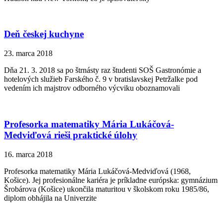
Deň českej kuchyne
23. marca 2018
Dňa 21. 3. 2018 sa po štrnásty raz študenti SOŠ Gastronómie a
hotelových služieb Farského č. 9 v bratislavskej Petržalke pod
vedením ich majstrov odborného výcviku oboznamovali
Profesorka matematiky Mária Lukáčová-
Medviďová rieši praktické úlohy
16. marca 2018
Profesorka matematiky Mária Lukáčová-Medviďová (1968,
Košice). Jej profesionálne kariéra je príkladne európska: gymnázium
Šrobárova (Košice) ukončila maturitou v školskom roku 1985/86,
diplom obhájila na Univerzite