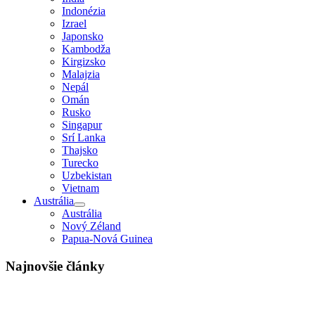
Indonézia
Izrael
Japonsko
Kambodža
Kirgizsko
Malajzia
Nepál
Omán
Rusko
Singapur
Srí Lanka
Thajsko
Turecko
Uzbekistan
Vietnam
Austrália
Austrália
Nový Zéland
Papua-Nová Guinea
Najnovšie články