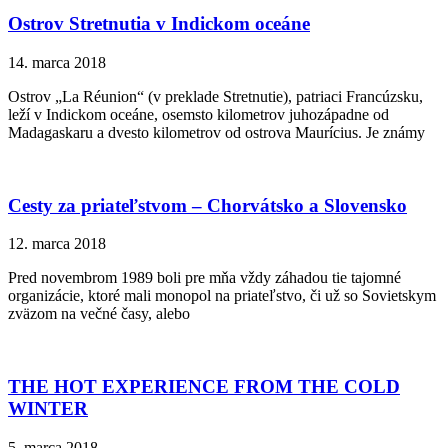
Ostrov Stretnutia v Indickom oceáne
14. marca 2018
Ostrov „La Réunion“ (v preklade Stretnutie), patriaci Francúzsku,
leží v Indickom oceáne, osemsto kilometrov juhozápadne od
Madagaskaru a dvesto kilometrov od ostrova Maurícius. Je známy
Cesty za priateľstvom – Chorvátsko a Slovensko
12. marca 2018
Pred novembrom 1989 boli pre mňa vždy záhadou tie tajomné
organizácie, ktoré mali monopol na priateľstvo, či už so Sovietskym
zväzom na večné časy, alebo
THE HOT EXPERIENCE FROM THE COLD
WINTER
5. marca 2018