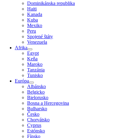
Dominikánska republika
Haiti
Kanada
Kuba
Mexiko
Peru
Spojené štáty
Venezuela
Afrika
Egypt
Keňa
Maroko
Tanzánia
Tunisko
Európa
Albánsko
Belgicko
Bielorusko
Bosna a Hercegovina
Bulharsko
Česko
Chorvátsko
Cyprus
Estónsko
Fínsko