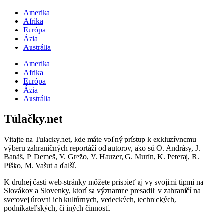
Amerika
Afrika
Európa
Ázia
Austrália
Amerika
Afrika
Európa
Ázia
Austrália
Túlačky.net
Vitajte na Tulacky.net, kde máte voľný prístup k exkluzívnemu
výberu zahraničných reportáží od autorov, ako sú O. Andrásy, J.
Banáš, P. Demeš, V. Grežo, V. Hauzer, G. Murín, K. Peteraj, R.
Piško, M. Vašut a ďalší.
K druhej časti web-stránky môžete prispieť aj vy svojimi tipmi na
Slovákov a Slovenky, ktorí sa významne presadili v zahraničí na
svetovej úrovni ich kultúrnych, vedeckých, technických,
podnikateľských, či iných činností.