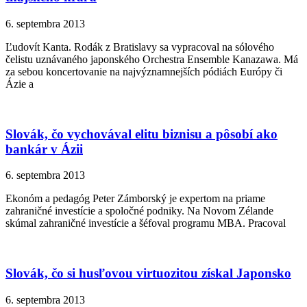
6. septembra 2013
Ľudovít Kanta. Rodák z Bratislavy sa vypracoval na sólového
čelistu uznávaného japonského Orchestra Ensemble Kanazawa. Má
za sebou koncertovanie na najvýznamnejších pódiách Európy či
Ázie a
Slovák, čo vychovával elitu biznisu a pôsobí ako
bankár v Ázii
6. septembra 2013
Ekonóm a pedagóg Peter Zámborský je expertom na priame
zahraničné investície a spoločné podniky. Na Novom Zélande
skúmal zahraničné investície a šéfoval programu MBA. Pracoval
Slovák, čo si husľovou virtuozitou získal Japonsko
6. septembra 2013