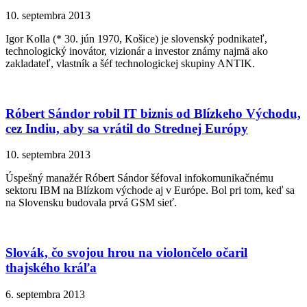
10. septembra 2013
Igor Kolla (* 30. jún 1970, Košice) je slovenský podnikateľ,
technologický inovátor, vizionár a investor známy najmä ako
zakladateľ, vlastník a šéf technologickej skupiny ANTIK.
Róbert Sándor robil IT biznis od Blízkeho Východu,
cez Indiu, aby sa vrátil do Strednej Európy
10. septembra 2013
Úspešný manažér Róbert Sándor šéfoval infokomunikačnému
sektoru IBM na Blízkom východe aj v Európe. Bol pri tom, keď sa
na Slovensku budovala prvá GSM sieť.
Slovák, čo svojou hrou na violončelo očaril
thajského kráľa
6. septembra 2013