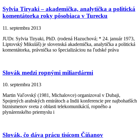
Sylvia Tiryaki – akademička, analytička a politická
komentátorka roky pôsobiaca v Turecku
11. septembra 2013
JUDr. Sylvia Tiryaki, PhD. (rodená Hazuchová; * 24. január 1973,
Liptovský Mikuláš) je slovenská akademička, analytička a politická
komentátorka, právnička so špecializáciou na ľudské práva
Slovák medzi ropnými miliardármi
10. septembra 2013
Martin Vaľovský (1981, Michalovce) organizoval v Dubaji,
Spojených arabských emirátoch a Indii konferencie pre najbohatších
biznismenov sveta z oblasti telekomunikácií, ropného a
plynárenského priemyslu i
Slovák, čo dáva prácu tisícom Číňanov