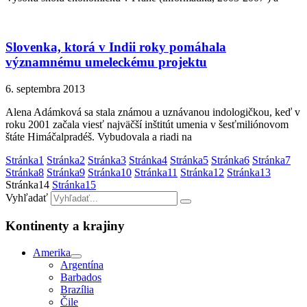
Slovenka, ktorá v Indii roky pomáhala
významnému umeleckému projektu
6. septembra 2013
Alena Adámková sa stala známou a uznávanou indologičkou, keď v
roku 2001 začala viesť najväčší inštitút umenia v šesťmiliónovom
štáte Himáčalpradéš. Vybudovala a riadi na
Stránka
1
Stránka
2
Stránka
3
Stránka
4
Stránka
5
Stránka
6
Stránka
7
Stránka
8
Stránka
9
Stránka
10
Stránka
11
Stránka
12
Stránka
13
Stránka
14
Stránka
15
Vyhľadať
Kontinenty a krajiny
Amerika
Argentína
Barbados
Brazília
Čile