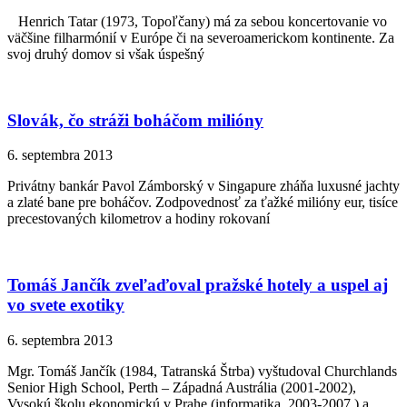
Henrich Tatar (1973, Topoľčany) má za sebou koncertovanie vo
väčšine filharmónií v Európe či na severoamerickom kontinente. Za
svoj druhý domov si však úspešný
Slovák, čo stráži boháčom milióny
6. septembra 2013
Privátny bankár Pavol Zámborský v Singapure zháňa luxusné jachty
a zlaté bane pre boháčov. Zodpovednosť za ťažké milióny eur, tisíce
precestovaných kilometrov a hodiny rokovaní
Tomáš Jančík zveľaďoval pražské hotely a uspel aj
vo svete exotiky
6. septembra 2013
Mgr. Tomáš Jančík (1984, Tatranská Štrba) vyštudoval Churchlands
Senior High School, Perth – Západná Austrália (2001-2002),
Vysokú školu ekonomickú v Prahe (informatika, 2003-2007 ) a