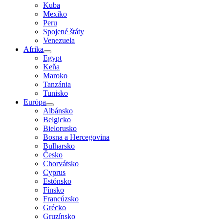
Kuba
Mexiko
Peru
Spojené štáty
Venezuela
Afrika
Egypt
Keňa
Maroko
Tanzánia
Tunisko
Európa
Albánsko
Belgicko
Bielorusko
Bosna a Hercegovina
Bulharsko
Česko
Chorvátsko
Cyprus
Estónsko
Fínsko
Francúzsko
Grécko
Gruzínsko