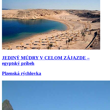
JEDINÝ MÚDRY V CELOM ZÁJAZDE –
egyptský príbeh
Plzenská rýchlovka