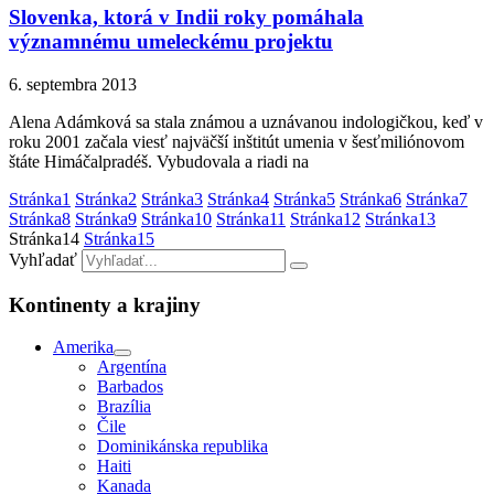
Slovenka, ktorá v Indii roky pomáhala
významnému umeleckému projektu
6. septembra 2013
Alena Adámková sa stala známou a uznávanou indologičkou, keď v
roku 2001 začala viesť najväčší inštitút umenia v šesťmiliónovom
štáte Himáčalpradéš. Vybudovala a riadi na
Stránka
1
Stránka
2
Stránka
3
Stránka
4
Stránka
5
Stránka
6
Stránka
7
Stránka
8
Stránka
9
Stránka
10
Stránka
11
Stránka
12
Stránka
13
Stránka
14
Stránka
15
Vyhľadať
Kontinenty a krajiny
Amerika
Argentína
Barbados
Brazília
Čile
Dominikánska republika
Haiti
Kanada