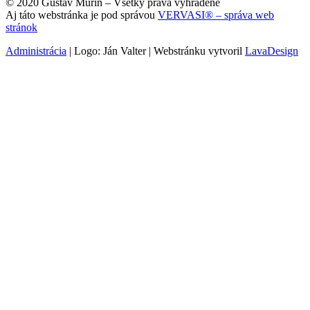
© 2020 Gustav Murín – Všetky práva vyhradené
Aj táto webstránka je pod správou
VERVASI® – správa web
stránok
Administrácia
| Logo: Ján Valter | Webstránku vytvoril
LavaDesign