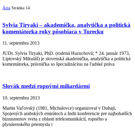
Ázia
Stránka 14
Sylvia Tiryaki – akademička, analytička a politická
komentátorka roky pôsobiaca v Turecku
11. septembra 2013
JUDr. Sylvia Tiryaki, PhD. (rodená Hazuchová; * 24. január 1973,
Liptovský Mikuláš) je slovenská akademička, analytička a politická
komentátorka, právnička so špecializáciou na ľudské práva
Slovák medzi ropnými miliardármi
10. septembra 2013
Martin Vaľovský (1981, Michalovce) organizoval v Dubaji,
Spojených arabských emirátoch a Indii konferencie pre najbohatších
biznismenov sveta z oblasti telekomunikácií, ropného a
plynárenského priemyslu i