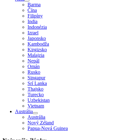
Barma
Čína
Filipíny
India
Indonézia
Izrael
Japonsko
Kambodža
Kirgizsko
Malajzia
Nepál
Omán
Rusko
Singapur
Srí Lanka
Thajsko
Turecko
Uzbekistan
Vietnam
Austrália
Austrália
Nový Zéland
Papua-Nová Guinea