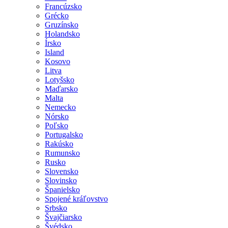
Francúzsko
Grécko
Gruzínsko
Holandsko
Írsko
Island
Kosovo
Litva
Lotyšsko
Maďarsko
Malta
Nemecko
Nórsko
Poľsko
Portugalsko
Rakúsko
Rumunsko
Rusko
Slovensko
Slovinsko
Španielsko
Spojené kráľovstvo
Srbsko
Švajčiarsko
Švédsko