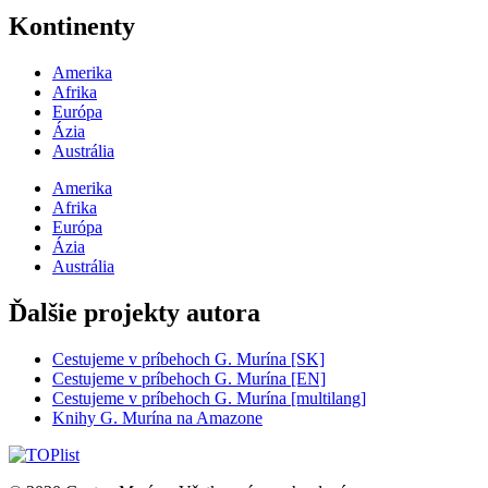
Kontinenty
Amerika
Afrika
Európa
Ázia
Austrália
Amerika
Afrika
Európa
Ázia
Austrália
Ďalšie projekty autora
Cestujeme v príbehoch G. Murína [SK]
Cestujeme v príbehoch G. Murína [EN]
Cestujeme v príbehoch G. Murína [multilang]
Knihy G. Murína na Amazone