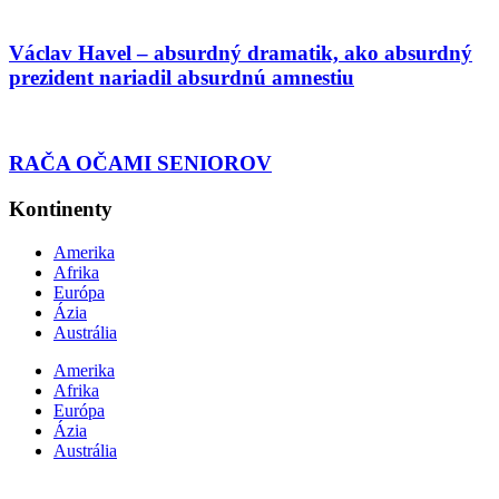
Václav Havel – absurdný dramatik, ako absurdný
prezident nariadil absurdnú amnestiu
RAČA OČAMI SENIOROV
Kontinenty
Amerika
Afrika
Európa
Ázia
Austrália
Amerika
Afrika
Európa
Ázia
Austrália