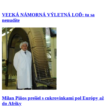
VEĽKÁ NÁMORNÁ VÝLETNÁ LOĎ: tu sa
nenudíte
Milan Piňos prešiel s cukrovinkami pol Európy až
do Afriky