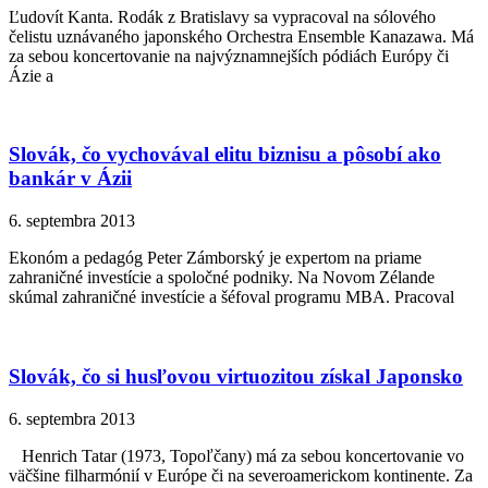
Ľudovít Kanta. Rodák z Bratislavy sa vypracoval na sólového
čelistu uznávaného japonského Orchestra Ensemble Kanazawa. Má
za sebou koncertovanie na najvýznamnejších pódiách Európy či
Ázie a
Slovák, čo vychovával elitu biznisu a pôsobí ako
bankár v Ázii
6. septembra 2013
Ekonóm a pedagóg Peter Zámborský je expertom na priame
zahraničné investície a spoločné podniky. Na Novom Zélande
skúmal zahraničné investície a šéfoval programu MBA. Pracoval
Slovák, čo si husľovou virtuozitou získal Japonsko
6. septembra 2013
Henrich Tatar (1973, Topoľčany) má za sebou koncertovanie vo
väčšine filharmónií v Európe či na severoamerickom kontinente. Za