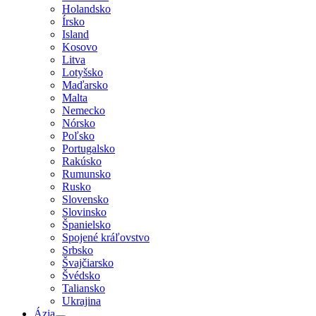
Holandsko
Írsko
Island
Kosovo
Litva
Lotyšsko
Maďarsko
Malta
Nemecko
Nórsko
Poľsko
Portugalsko
Rakúsko
Rumunsko
Rusko
Slovensko
Slovinsko
Španielsko
Spojené kráľovstvo
Srbsko
Švajčiarsko
Švédsko
Taliansko
Ukrajina
Ázia