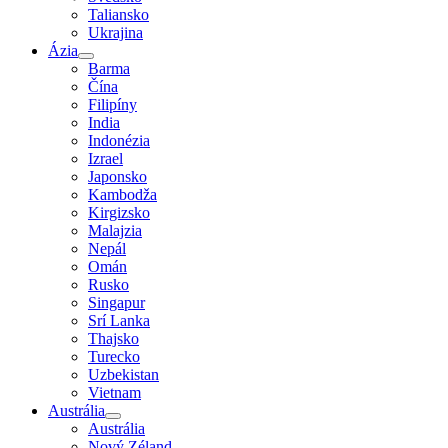
Taliansko
Ukrajina
Ázia
Barma
Čína
Filipíny
India
Indonézia
Izrael
Japonsko
Kambodža
Kirgizsko
Malajzia
Nepál
Omán
Rusko
Singapur
Srí Lanka
Thajsko
Turecko
Uzbekistan
Vietnam
Austrália
Austrália
Nový Zéland