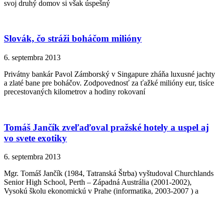
svoj druhý domov si však úspešný
Slovák, čo stráži boháčom milióny
6. septembra 2013
Privátny bankár Pavol Zámborský v Singapure zháňa luxusné jachty
a zlaté bane pre boháčov. Zodpovednosť za ťažké milióny eur, tisíce
precestovaných kilometrov a hodiny rokovaní
Tomáš Jančík zveľaďoval pražské hotely a uspel aj
vo svete exotiky
6. septembra 2013
Mgr. Tomáš Jančík (1984, Tatranská Štrba) vyštudoval Churchlands
Senior High School, Perth – Západná Austrália (2001-2002),
Vysokú školu ekonomickú v Prahe (informatika, 2003-2007 ) a