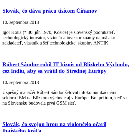
Slovák, čo dáva prácu tisícom Číňanov
10. septembra 2013
Igor Kolla (* 30. jún 1970, Košice) je slovenský podnikateľ,
technologický inovátor, vizionár a investor známy najmä ako
zakladateľ, vlastník a šéf technologickej skupiny ANTIK.
Róbert Sándor robil IT biznis od Blízkeho Východu,
cez Indiu, aby sa vrátil do Strednej Európy
10. septembra 2013
Úspešný manažér Róbert Sándor šéfoval infokomunikačnému
sektoru IBM na Blízkom východe aj v Európe. Bol pri tom, keď sa
na Slovensku budovala prvá GSM sieť.
Slovák, čo svojou hrou na violončelo očaril
thajského kráľa