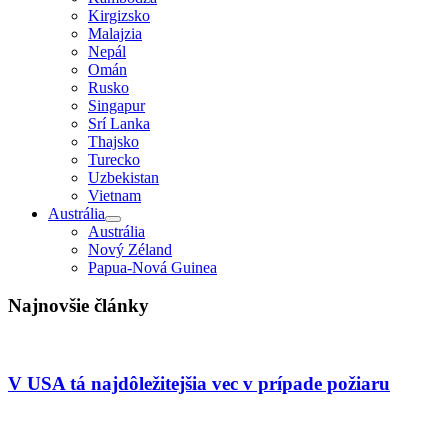
Kirgizsko
Malajzia
Nepál
Omán
Rusko
Singapur
Srí Lanka
Thajsko
Turecko
Uzbekistan
Vietnam
Austrália
Austrália
Nový Zéland
Papua-Nová Guinea
Najnovšie články
V USA tá najdôležitejšia vec v prípade požiaru