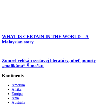
WHAT IS CERTAIN IN THE WORLD – A
Malaysian story
Zomrel velikán svetovej literatúry, obeť pomsty
„malikána“ Šimečku
Kontinenty
Amerika
Afrika
Európa
Ázia
Austrália