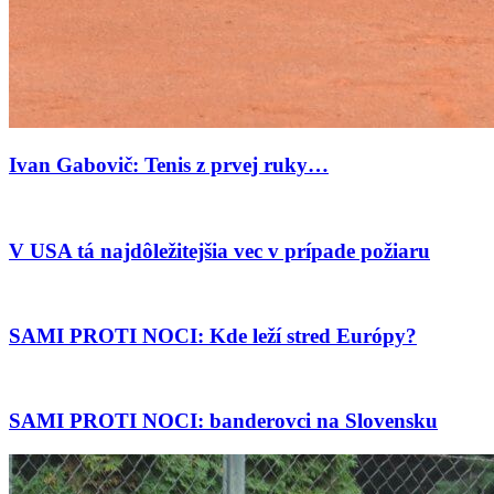
Ivan Gabovič: Tenis z prvej ruky…
V USA tá najdôležitejšia vec v prípade požiaru
SAMI PROTI NOCI: Kde leží stred Európy?
SAMI PROTI NOCI: banderovci na Slovensku