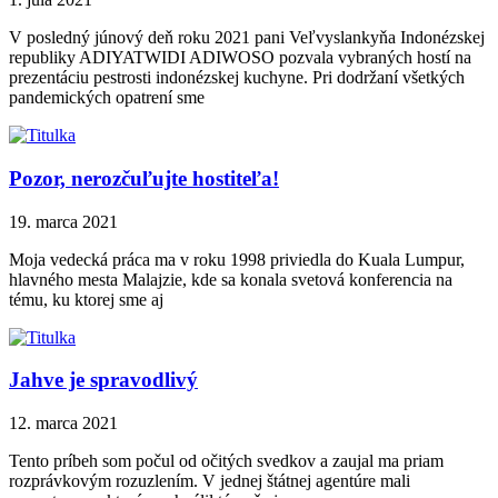
V posledný júnový deň roku 2021 pani Veľvyslankyňa Indonézskej
republiky ADIYATWIDI ADIWOSO pozvala vybraných hostí na
prezentáciu pestrosti indonézskej kuchyne. Pri dodržaní všetkých
pandemických opatrení sme
Pozor, nerozčuľujte hostiteľa!
19. marca 2021
Moja vedecká práca ma v roku 1998 priviedla do Kuala Lumpur,
hlavného mesta Malajzie, kde sa konala svetová konferencia na
tému, ku ktorej sme aj
Jahve je spravodlivý
12. marca 2021
Tento príbeh som počul od očitých svedkov a zaujal ma priam
rozprávkovým rozuzlením. V jednej štátnej agentúre mali