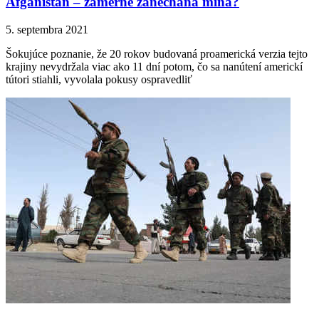
Afganistan – zámerne zanechaná mína?
5. septembra 2021
Šokujúce poznanie, že 20 rokov budovaná proamerická verzia tejto
krajiny nevydržala viac ako 11 dní potom, čo sa nanútení americkí
tútori stiahli, vyvolala pokusy ospravedliť