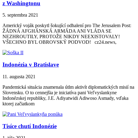
z Washingtonu
5. septembra 2021
Americký voják poskytl šokující odhalení pro The Jerusalem Post:
ŽÁDNÁ AFGHÁNSKÁ ARMÁDA ANI VLÁDA SE
NEZHROUTILY, PROTOŽE NIKDY NEEXISTOVALY!
VŠECHNO BYL OBROVSKÝ PODVOD! cz24.news,
Indonézia v Bratislave
11. augusta 2021
Pandemická situácia znamenala útlm aktivít diplomatických misií na
Slovensku. O to cennejšia je iniciatíva pani Veľvyslankyne
Indonézskej republiky, J.E. Adiyatwidi Adiwoso Asmady, vďaka
ktorej začiatkom
Tisíce chutí Indonézie
1. júla 2021