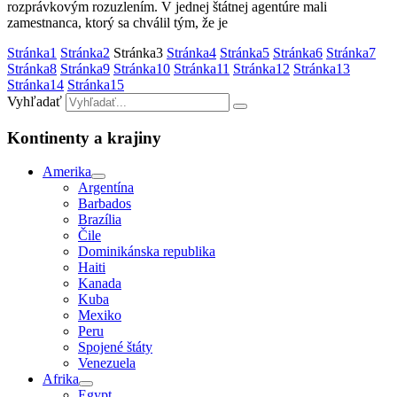
rozprávkovým rozuzlením. V jednej štátnej agentúre mali
zamestnanca, ktorý sa chválil tým, že je
Stránka
1
Stránka
2
Stránka
3
Stránka
4
Stránka
5
Stránka
6
Stránka
7
Stránka
8
Stránka
9
Stránka
10
Stránka
11
Stránka
12
Stránka
13
Stránka
14
Stránka
15
Vyhľadať
Kontinenty a krajiny
Amerika
Argentína
Barbados
Brazília
Čile
Dominikánska republika
Haiti
Kanada
Kuba
Mexiko
Peru
Spojené štáty
Venezuela
Afrika
Egypt