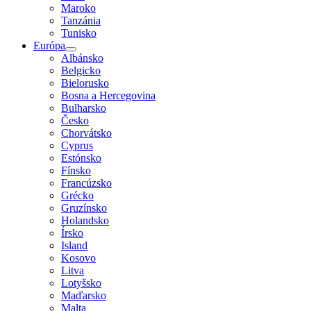
Maroko
Tanzánia
Tunisko
Európa
Albánsko
Belgicko
Bielorusko
Bosna a Hercegovina
Bulharsko
Česko
Chorvátsko
Cyprus
Estónsko
Fínsko
Francúzsko
Grécko
Gruzínsko
Holandsko
Írsko
Island
Kosovo
Litva
Lotyšsko
Maďarsko
Malta