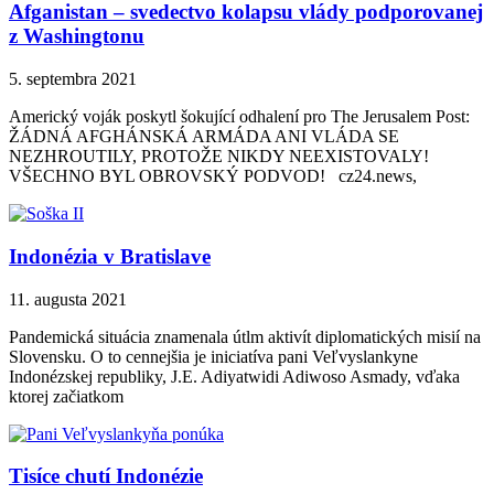
Afganistan – svedectvo kolapsu vlády podporovanej
z Washingtonu
5. septembra 2021
Americký voják poskytl šokující odhalení pro The Jerusalem Post:
ŽÁDNÁ AFGHÁNSKÁ ARMÁDA ANI VLÁDA SE
NEZHROUTILY, PROTOŽE NIKDY NEEXISTOVALY!
VŠECHNO BYL OBROVSKÝ PODVOD! cz24.news,
Indonézia v Bratislave
11. augusta 2021
Pandemická situácia znamenala útlm aktivít diplomatických misií na
Slovensku. O to cennejšia je iniciatíva pani Veľvyslankyne
Indonézskej republiky, J.E. Adiyatwidi Adiwoso Asmady, vďaka
ktorej začiatkom
Tisíce chutí Indonézie