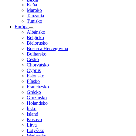
Keňa
Maroko
Tanzánia
Tunisko
Európa
Albánsko
Belgicko
Bielorusko
Bosna a Hercegovina
Bulharsko
Česko
Chorvátsko
Cyprus
Estónsko
Fínsko
Francúzsko
Grécko
Gruzínsko
Holandsko
Írsko
Island
Kosovo
Litva
Lotyšsko
Maďarsko