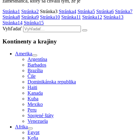
zamestnanca, ktorý sa chválil tým, že je
Stránka
1
Stránka
2
Stránka
3
Stránka
4
Stránka
5
Stránka
6
Stránka
7
Stránka
8
Stránka
9
Stránka
10
Stránka
11
Stránka
12
Stránka
13
Stránka
14
Stránka
15
Vyhľadať
Kontinenty a krajiny
Amerika
Argentína
Barbados
Brazília
Čile
Dominikánska republika
Haiti
Kanada
Kuba
Mexiko
Peru
Spojené štáty
Venezuela
Afrika
Egypt
Keňa