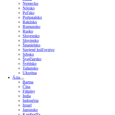
Nemecko
Nórsko
Poľsko
Portugalsko
Rakúsko
Rumunsko
Rusko
Slovensko
Slovinsko
Španielsko
Spojené kráľovstvo
Srbsko
Švajčiarsko
Švédsko
Taliansko
Ukrajina
Ázia
Barma
Čína
Filipíny
India
Indonézia
Izrael
Japonsko
Kambodža