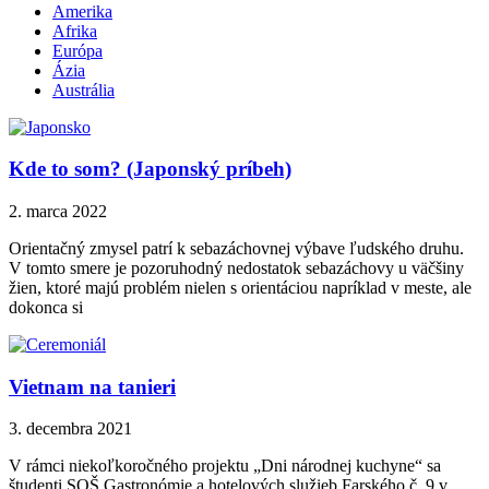
Amerika
Afrika
Európa
Ázia
Austrália
Kde to som? (Japonský príbeh)
2. marca 2022
Orientačný zmysel patrí k sebazáchovnej výbave ľudského druhu.
V tomto smere je pozoruhodný nedostatok sebazáchovy u väčšiny
žien, ktoré majú problém nielen s orientáciou napríklad v meste, ale
dokonca si
Vietnam na tanieri
3. decembra 2021
V rámci niekoľkoročného projektu „Dni národnej kuchyne“ sa
študenti SOŠ Gastronómie a hotelových služieb Farského č. 9 v