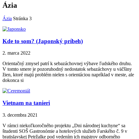
Ázia
Ázia
Stránka 3
Kde to som? (Japonský príbeh)
2. marca 2022
Orientačný zmysel patrí k sebazáchovnej výbave ľudského druhu.
V tomto smere je pozoruhodný nedostatok sebazáchovy u väčšiny
žien, ktoré majú problém nielen s orientáciou napríklad v meste, ale
dokonca si
Vietnam na tanieri
3. decembra 2021
V rámci niekoľkoročného projektu „Dni národnej kuchyne“ sa
študenti SOŠ Gastronómie a hotelových služieb Farského č. 9 v
bratislavskej Petržalke pod vedením ich majstrov odborného