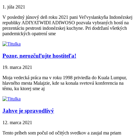
1. júla 2021
V posledný júnový deň roku 2021 pani Veľvyslankyňa Indonézskej
republiky ADIYATWIDI ADIWOSO pozvala vybraných hostí na
prezentáciu pestrosti indonézskej kuchyne. Pri dodržaní všetkých
pandemických opatrení sme
Pozor, nerozčuľujte hostiteľa!
19. marca 2021
Moja vedecká práca ma v roku 1998 priviedla do Kuala Lumpur,
hlavného mesta Malajzie, kde sa konala svetová konferencia na
tému, ku ktorej sme aj
Jahve je spravodlivý
12. marca 2021
Tento príbeh som počul od očitých svedkov a zaujal ma priam