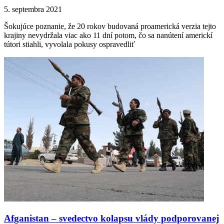
5. septembra 2021
Šokujúce poznanie, že 20 rokov budovaná proamerická verzia tejto
krajiny nevydržala viac ako 11 dní potom, čo sa nanútení americkí
tútori stiahli, vyvolala pokusy ospravedliť
Afganistan – svedectvo kolapsu vlády podporovanej