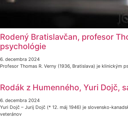
Rodený Bratislavčan, profesor Tho
psychológie
6. decembra 2024
Profesor Thomas R. Verny (1936, Bratislava) je klinickým p
Rodák z Humenného, Yuri Dojč, sa
6. decembra 2024
Yuri Dojč – Jurij Dojč (* 12. máj 1946) je slovensko-kana
veteránov