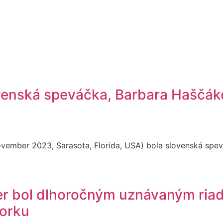
venská speváčka, Barbara Haščáko
vember 2023, Sarasota, Florida, USA) bola slovenská spevá
er bol dlhoročným uznávaným ria
orku