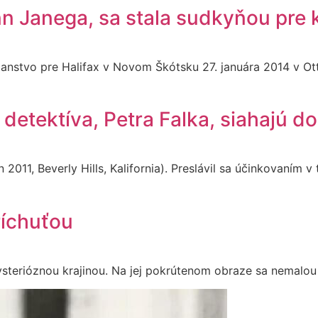
nn Janega, sa stala sudkyňou pre
ianstvo pre Halifax v Novom Škótsku 27. januára 2014 v O
detektíva, Petra Falka, siahajú d
2011, Beverly Hills, Kalifornia). Preslávil sa účinkovaním v
íchuťou
sterióznou krajinou. Na jej pokrútenom obraze sa nemalou 