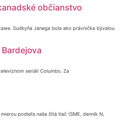
 kanadské občianstvo
ttawe. Sudkyňa Janega bola ako právnička bývalou
o Bardejova
 televíznom seriáli Columbo. Za
mierou podieľa naša žltá tlač (SME, denník N,