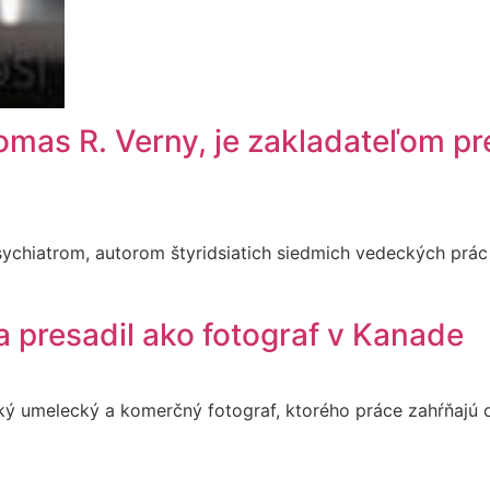
mas R. Verny, je zakladateľom pre
sychiatrom, autorom štyridsiatich siedmich vedeckých prác 
 presadil ako fotograf v Kanade
dský umelecký a komerčný fotograf, ktorého práce zahŕňajú 