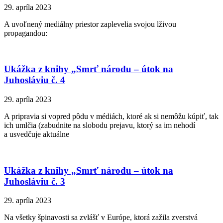
29. apríla 2023
A uvoľnený mediálny priestor zaplevelia svojou lživou
propagandou:
Ukážka z knihy „Smrť národu – útok na
Juhosláviu č. 4
29. apríla 2023
A pripravia si vopred pôdu v médiách, ktoré ak si nemôžu kúpiť, tak
ich umlčia (zabudnite na slobodu prejavu, ktorý sa im nehodí
a usvedčuje aktuálne
Ukážka z knihy „Smrť národu – útok na
Juhosláviu č. 3
29. apríla 2023
Na všetky špinavosti sa zvlášť v Európe, ktorá zažila zverstvá