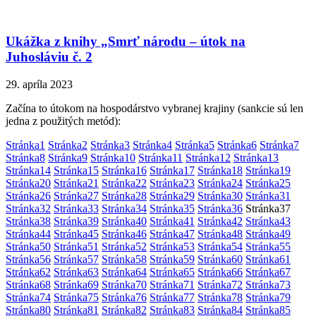
Ukážka z knihy „Smrť národu – útok na
Juhosláviu č. 2
29. apríla 2023
Začína to útokom na hospodárstvo vybranej krajiny (sankcie sú len
jedna z použitých metód):
Stránka
1
Stránka
2
Stránka
3
Stránka
4
Stránka
5
Stránka
6
Stránka
7
Stránka
8
Stránka
9
Stránka
10
Stránka
11
Stránka
12
Stránka
13
Stránka
14
Stránka
15
Stránka
16
Stránka
17
Stránka
18
Stránka
19
Stránka
20
Stránka
21
Stránka
22
Stránka
23
Stránka
24
Stránka
25
Stránka
26
Stránka
27
Stránka
28
Stránka
29
Stránka
30
Stránka
31
Stránka
32
Stránka
33
Stránka
34
Stránka
35
Stránka
36
Stránka
37
Stránka
38
Stránka
39
Stránka
40
Stránka
41
Stránka
42
Stránka
43
Stránka
44
Stránka
45
Stránka
46
Stránka
47
Stránka
48
Stránka
49
Stránka
50
Stránka
51
Stránka
52
Stránka
53
Stránka
54
Stránka
55
Stránka
56
Stránka
57
Stránka
58
Stránka
59
Stránka
60
Stránka
61
Stránka
62
Stránka
63
Stránka
64
Stránka
65
Stránka
66
Stránka
67
Stránka
68
Stránka
69
Stránka
70
Stránka
71
Stránka
72
Stránka
73
Stránka
74
Stránka
75
Stránka
76
Stránka
77
Stránka
78
Stránka
79
Stránka
80
Stránka
81
Stránka
82
Stránka
83
Stránka
84
Stránka
85