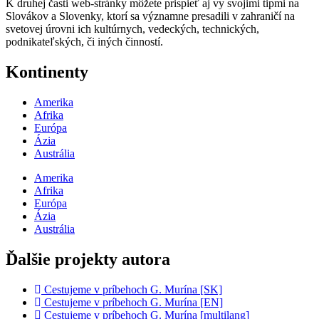
K druhej časti web-stránky môžete prispieť aj vy svojimi tipmi na
Slovákov a Slovenky, ktorí sa významne presadili v zahraničí na
svetovej úrovni ich kultúrnych, vedeckých, technických,
podnikateľských, či iných činností.
Kontinenty
Amerika
Afrika
Európa
Ázia
Austrália
Amerika
Afrika
Európa
Ázia
Austrália
Ďalšie projekty autora
Cestujeme v príbehoch G. Murína [SK]
Cestujeme v príbehoch G. Murína [EN]
Cestujeme v príbehoch G. Murína [multilang]