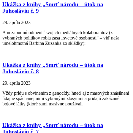
Ukážka z knihy „Smrť národu – útok na
Juhosláviu č. 9
29. apríla 2023
A nezabudnú odmeniť svojich mediálnych kolaborantov (z
vybraných politikov robia zasa „svetové osobnosti“ – viď naša
umelohmotná Barbina Zuzanka zo skládky):
Ukážka z knihy „Smrť národu – útok na
Juhosláviu č. 8
29. apríla 2023
Vždy prídu s obvinením z genocídy, hneď aj z masových znásilnení
údajne spáchanej nimi vybranými zlosynmi a pridajú zakázané
bojové látky (ktoré sami masívne používali
Ukážka z knihy „Smrť národu – útok na
Juhosláviu č. 7