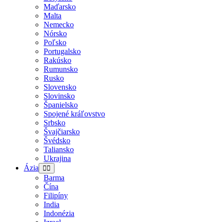
Maďarsko
Malta
Nemecko
Nórsko
Poľsko
Portugalsko
Rakúsko
Rumunsko
Rusko
Slovensko
Slovinsko
Španielsko
Spojené kráľovstvo
Srbsko
Švajčiarsko
Švédsko
Taliansko
Ukrajina
Ázia
Barma
Čína
Filipíny
India
Indonézia