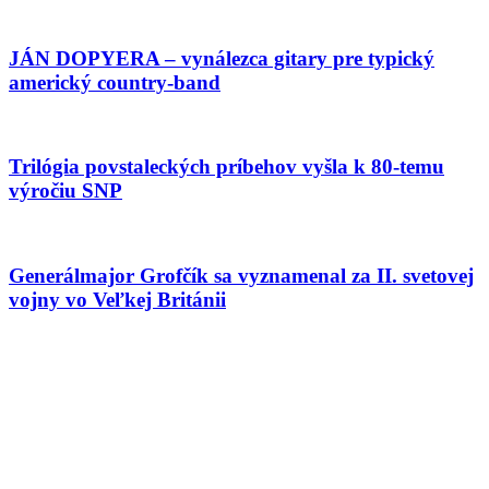
JÁN DOPYERA – vynálezca gitary pre typický
americký country-band
Trilógia povstaleckých príbehov vyšla k 80-temu
výročiu SNP
Generálmajor Grofčík sa vyznamenal za II. svetovej
vojny vo Veľkej Británii