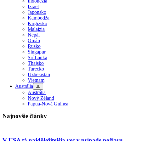
Indonézia
Izrael
Japonsko
Kambodža
Kirgizsko
Malajzia
Nepál
Omán
Rusko
Singapur
Srí Lanka
Thajsko
Turecko
Uzbekistan
Vietnam
Austrália
Austrália
Nový Zéland
Papua-Nová Guinea
Najnovšie články
V USA tá najdôležitejšia vec v prípade požiaru