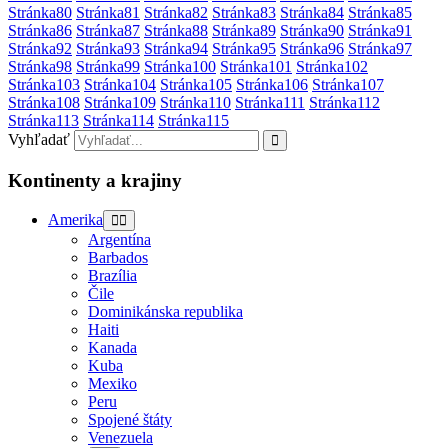
Stránka
80
Stránka
81
Stránka
82
Stránka
83
Stránka
84
Stránka
85
Stránka
86
Stránka
87
Stránka
88
Stránka
89
Stránka
90
Stránka
91
Stránka
92
Stránka
93
Stránka
94
Stránka
95
Stránka
96
Stránka
97
Stránka
98
Stránka
99
Stránka
100
Stránka
101
Stránka
102
Stránka
103
Stránka
104
Stránka
105
Stránka
106
Stránka
107
Stránka
108
Stránka
109
Stránka
110
Stránka
111
Stránka
112
Stránka
113
Stránka
114
Stránka
115
Vyhľadať
Kontinenty a krajiny
Amerika
Argentína
Barbados
Brazília
Čile
Dominikánska republika
Haiti
Kanada
Kuba
Mexiko
Peru
Spojené štáty
Venezuela