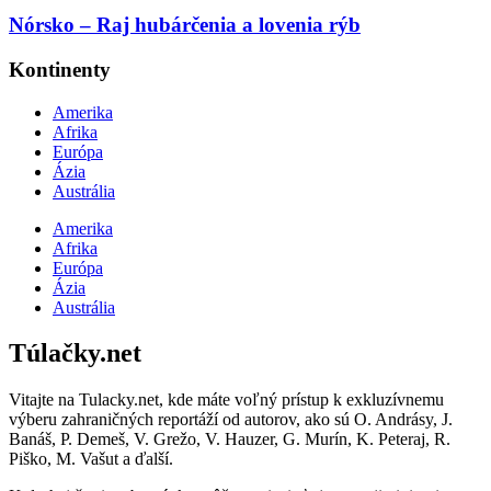
Nórsko – Raj hubárčenia a lovenia rýb
Kontinenty
Amerika
Afrika
Európa
Ázia
Austrália
Amerika
Afrika
Európa
Ázia
Austrália
Túlačky.net
Vitajte na Tulacky.net, kde máte voľný prístup k exkluzívnemu
výberu zahraničných reportáží od autorov, ako sú O. Andrásy, J.
Banáš, P. Demeš, V. Grežo, V. Hauzer, G. Murín, K. Peteraj, R.
Piško, M. Vašut a ďalší.