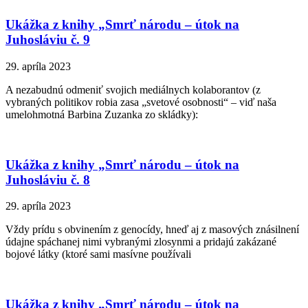
Ukážka z knihy „Smrť národu – útok na
Juhosláviu č. 9
29. apríla 2023
A nezabudnú odmeniť svojich mediálnych kolaborantov (z
vybraných politikov robia zasa „svetové osobnosti“ – viď naša
umelohmotná Barbina Zuzanka zo skládky):
Ukážka z knihy „Smrť národu – útok na
Juhosláviu č. 8
29. apríla 2023
Vždy prídu s obvinením z genocídy, hneď aj z masových znásilnení
údajne spáchanej nimi vybranými zlosynmi a pridajú zakázané
bojové látky (ktoré sami masívne používali
Ukážka z knihy „Smrť národu – útok na