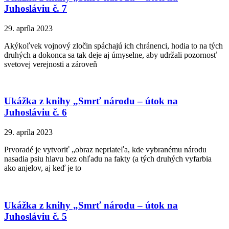
Juhosláviu č. 7
29. apríla 2023
Akýkoľvek vojnový zločin spáchajú ich chránenci, hodia to na tých
druhých a dokonca sa tak deje aj úmyselne, aby udržali pozornosť
svetovej verejnosti a zároveň
Ukážka z knihy „Smrť národu – útok na
Juhosláviu č. 6
29. apríla 2023
Prvoradé je vytvoriť „obraz nepriateľa, kde vybranému národu
nasadia psiu hlavu bez ohľadu na fakty (a tých druhých vyfarbia
ako anjelov, aj keď je to
Ukážka z knihy „Smrť národu – útok na
Juhosláviu č. 5