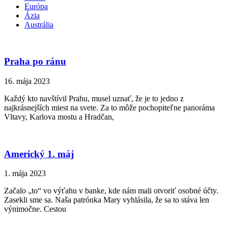
Európa
Ázia
Austrália
Praha po ránu
16. mája 2023
Každý kto navštívil Prahu, musel uznať, že je to jedno z
najkrásnejších miest na svete. Za to môže pochopiteľne panoráma
Vltavy, Karlova mostu a Hradčan,
Americký 1. máj
1. mája 2023
Začalo „to“ vo výťahu v banke, kde nám mali otvoriť osobné účty.
Zasekli sme sa. Naša patrónka Mary vyhlásila, že sa to stáva len
výnimočne. Cestou