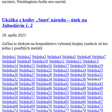
nacistov, Washingtonu hodia neo-nacisti:
Ukážka z knihy „Smrť národu – útok na
Juhosláviu č. 2
29. apríla 2023
Začína to útokom na hospodárstvo vybranej krajiny (sankcie sú len
jedna z použitých metód):
Stránka
1
Stránka
2
Stránka
3
Stránka
4
Stránka
5
Stránka
6
Stránka
7
Stránka
8
Stránka
9
Stránka
10
Stránka
11
Stránka
12
Stránka
13
Stránka
14
Stránka
15
Stránka
16
Stránka
17
Stránka
18
Stránka
19
Stránka
20
Stránka
21
Stránka
22
Stránka
23
Stránka
24
Stránka
25
Stránka
26
Stránka
27
Stránka
28
Stránka
29
Stránka
30
Stránka
31
Stránka
32
Stránka
33
Stránka
34
Stránka
35
Stránka
36
Stránka
37
Stránka
38
Stránka
39
Stránka
40
Stránka
41
Stránka
42
Stránka
43
Stránka
44
Stránka
45
Stránka
46
Stránka
47
Stránka
48
Stránka
49
Stránka
50
Stránka
51
Stránka
52
Stránka
53
Stránka
54
Stránka
55
Stránka
56
Stránka
57
Stránka
58
Stránka
59
Stránka
60
Stránka
61
Stránka
62
Stránka
63
Stránka
64
Stránka
65
Stránka
66
Stránka
67
Stránka
68
Stránka
69
Stránka
70
Stránka
71
Stránka
72
Stránka
73
Stránka
74
Stránka
75
Stránka
76
Stránka
77
Stránka
78
Stránka
79