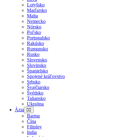
Lotyšsko
Maďarsko
Malta
Nemecko
Nórsko
Poľsko
Portugalsko
Rakúsko
Rumunsko
Rusko
Slovensko
Slovinsko
Španielsko
Spojené kráľovstvo
Srbsko
Švajčiarsko
Švédsko
Taliansko
Ukrajina
Ázia
Barma
Čína
Filipíny
India