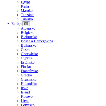
Egypt
Keňa
Maroko
Tanzánia
Tunisko
Európa
Albánsko
Belgicko
Bielorusko
Bosna a Hercegovina
Bulharsko
Česko
Chorvátsko
Cyprus
Estónsko
Fínsko
Francúzsko
Grécko
Gruzínsko
Holandsko
Írsko
Island
Kosovo
Litva
Lotyšsko