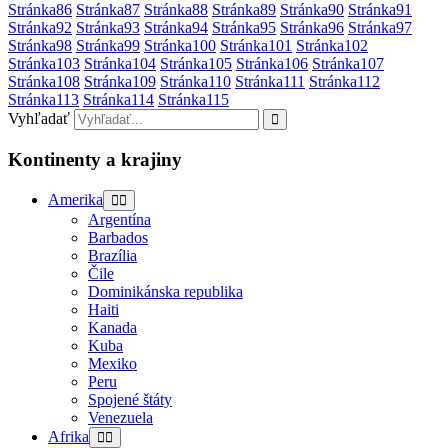
Stránka
86
Stránka
87
Stránka
88
Stránka
89
Stránka
90
Stránka
91
Stránka
92
Stránka
93
Stránka
94
Stránka
95
Stránka
96
Stránka
97
Stránka
98
Stránka
99
Stránka
100
Stránka
101
Stránka
102
Stránka
103
Stránka
104
Stránka
105
Stránka
106
Stránka
107
Stránka
108
Stránka
109
Stránka
110
Stránka
111
Stránka
112
Stránka
113
Stránka
114
Stránka
115
Vyhľadať
Kontinenty a krajiny
Amerika
Argentína
Barbados
Brazília
Čile
Dominikánska republika
Haiti
Kanada
Kuba
Mexiko
Peru
Spojené štáty
Venezuela
Afrika