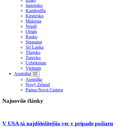
Izrael
Japonsko
Kambodža
Kirgizsko
Malajzia
Nepál
Omán
Rusko
Singapur
Srí Lanka
Thajsko
Turecko
Uzbekistan
Vietnam
Austrália
Austrália
Nový Zéland
Papua-Nová Guinea
Najnovšie články
V USA tá najdôležitejšia vec v prípade požiaru