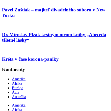
Pavel Zuštiak – majiteľ divadelného súboru v New
Yorku
Dr. Miroslav Plzák krstným otcom knihy „Abeceda
tělesné lásky“
Kréta v čase korona-paniky
Kontinenty
Amerika
Afrika
Európa
Ázia
Austrália
Amerika
Afrika