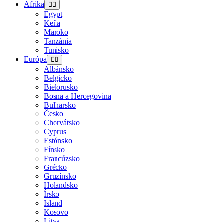
Afrika
Egypt
Keňa
Maroko
Tanzánia
Tunisko
Európa
Albánsko
Belgicko
Bielorusko
Bosna a Hercegovina
Bulharsko
Česko
Chorvátsko
Cyprus
Estónsko
Fínsko
Francúzsko
Grécko
Gruzínsko
Holandsko
Írsko
Island
Kosovo
Litva