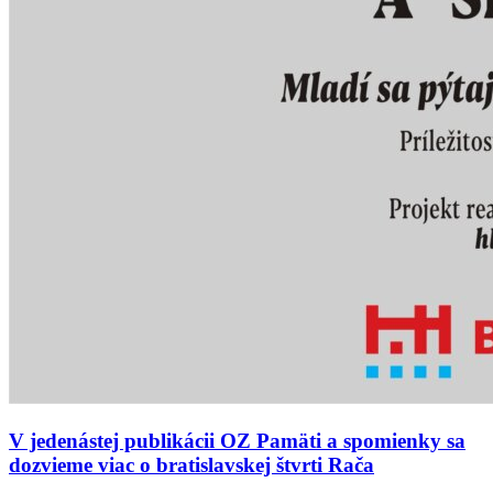
V jedenástej publikácii OZ Pamäti a spomienky sa
dozvieme viac o bratislavskej štvrti Rača