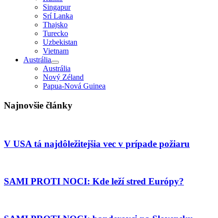
Singapur
Srí Lanka
Thajsko
Turecko
Uzbekistan
Vietnam
Austrália
Austrália
Nový Zéland
Papua-Nová Guinea
Najnovšie články
V USA tá najdôležitejšia vec v prípade požiaru
SAMI PROTI NOCI: Kde leží stred Európy?