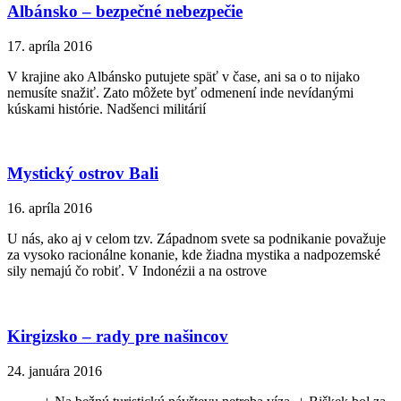
Albánsko – bezpečné nebezpečie
17. apríla 2016
V krajine ako Albánsko putujete späť v čase, ani sa o to nijako
nemusíte snažiť. Zato môžete byť odmenení inde nevídanými
kúskami histórie. Nadšenci militárií
Mystický ostrov Bali
16. apríla 2016
U nás, ako aj v celom tzv. Západnom svete sa podnikanie považuje
za vysoko racionálne konanie, kde žiadna mystika a nadpozemské
sily nemajú čo robiť. V Indonézii a na ostrove
Kirgizsko – rady pre našincov
24. januára 2016