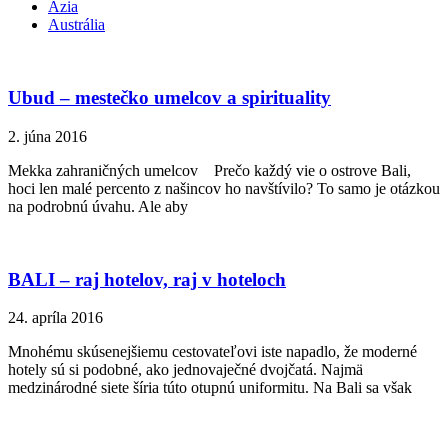
Ázia
Austrália
Ubud – mestečko umelcov a spirituality
2. júna 2016
Mekka zahraničných umelcov Prečo každý vie o ostrove Bali,
hoci len malé percento z našincov ho navštívilo? To samo je otázkou
na podrobnú úvahu. Ale aby
BALI – raj hotelov, raj v hoteloch
24. apríla 2016
Mnohému skúsenejšiemu cestovateľovi iste napadlo, že moderné
hotely sú si podobné, ako jednovaječné dvojčatá. Najmä
medzinárodné siete šíria túto otupnú uniformitu. Na Bali sa však