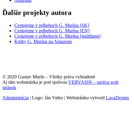
Austrália
Ďalšie projekty autora
Cestujeme v príbehoch G. Murína [SK]
Cestujeme v príbehoch G. Murína [EN]
Cestujeme v príbehoch G. Murína [multilang]
Knihy G. Murína na Amazone
© 2020 Gustav Murín – Všetky práva vyhradené
Aj táto webstránka je pod správou
VERVASI® – správa web
stránok
Administrácia
| Logo: Ján Valter | Webstránku vytvoril
LavaDesign