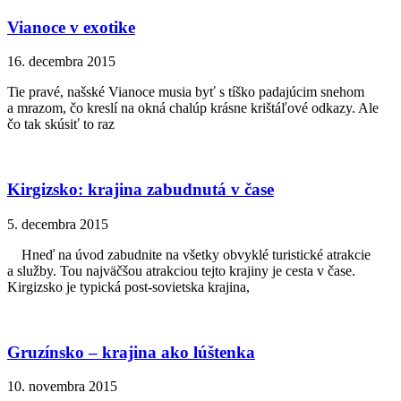
Vianoce v exotike
16. decembra 2015
Tie pravé, našské Vianoce musia byť s tíško padajúcim snehom
a mrazom, čo kreslí na okná chalúp krásne krištáľové odkazy. Ale
čo tak skúsiť to raz
Kirgizsko: krajina zabudnutá v čase
5. decembra 2015
Hneď na úvod zabudnite na všetky obvyklé turistické atrakcie
a služby. Tou najväčšou atrakciou tejto krajiny je cesta v čase.
Kirgizsko je typická post-sovietska krajina,
Gruzínsko – krajina ako lúštenka
10. novembra 2015