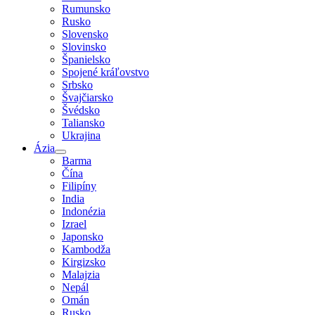
Rumunsko
Rusko
Slovensko
Slovinsko
Španielsko
Spojené kráľovstvo
Srbsko
Švajčiarsko
Švédsko
Taliansko
Ukrajina
Ázia
Barma
Čína
Filipíny
India
Indonézia
Izrael
Japonsko
Kambodža
Kirgizsko
Malajzia
Nepál
Omán
Rusko