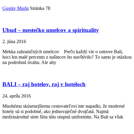
Gustáv Murín
Stránka 78
Ubud – mestečko umelcov a spirituality
2. júna 2016
Mekka zahraničných umelcov Prečo každý vie o ostrove Bali,
hoci len malé percento z našincov ho navštívilo? To samo je otázkou
na podrobnú úvahu. Ale aby
BALI – raj hotelov, raj v hoteloch
24. apríla 2016
Mnohému skúsenejšiemu cestovateľovi iste napadlo, že moderné
hotely sú si podobné, ako jednovaječné dvojčatá. Najmä
medzinárodné siete šíria túto otupnú uniformitu. Na Bali sa však