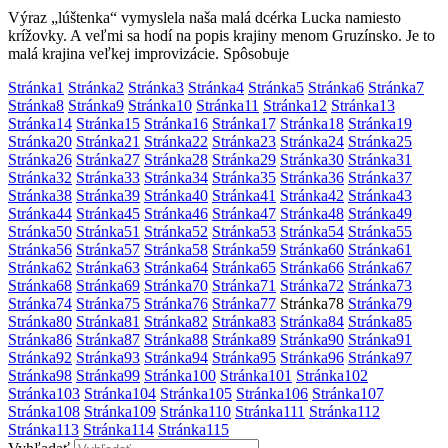
Výraz „lúštenka“ vymyslela naša malá dcérka Lucka namiesto
krížovky. A veľmi sa hodí na popis krajiny menom Gruzínsko. Je to
malá krajina veľkej improvizácie. Spôsobuje
Stránka
1
Stránka
2
Stránka
3
Stránka
4
Stránka
5
Stránka
6
Stránka
7
Stránka
8
Stránka
9
Stránka
10
Stránka
11
Stránka
12
Stránka
13
Stránka
14
Stránka
15
Stránka
16
Stránka
17
Stránka
18
Stránka
19
Stránka
20
Stránka
21
Stránka
22
Stránka
23
Stránka
24
Stránka
25
Stránka
26
Stránka
27
Stránka
28
Stránka
29
Stránka
30
Stránka
31
Stránka
32
Stránka
33
Stránka
34
Stránka
35
Stránka
36
Stránka
37
Stránka
38
Stránka
39
Stránka
40
Stránka
41
Stránka
42
Stránka
43
Stránka
44
Stránka
45
Stránka
46
Stránka
47
Stránka
48
Stránka
49
Stránka
50
Stránka
51
Stránka
52
Stránka
53
Stránka
54
Stránka
55
Stránka
56
Stránka
57
Stránka
58
Stránka
59
Stránka
60
Stránka
61
Stránka
62
Stránka
63
Stránka
64
Stránka
65
Stránka
66
Stránka
67
Stránka
68
Stránka
69
Stránka
70
Stránka
71
Stránka
72
Stránka
73
Stránka
74
Stránka
75
Stránka
76
Stránka
77
Stránka
78
Stránka
79
Stránka
80
Stránka
81
Stránka
82
Stránka
83
Stránka
84
Stránka
85
Stránka
86
Stránka
87
Stránka
88
Stránka
89
Stránka
90
Stránka
91
Stránka
92
Stránka
93
Stránka
94
Stránka
95
Stránka
96
Stránka
97
Stránka
98
Stránka
99
Stránka
100
Stránka
101
Stránka
102
Stránka
103
Stránka
104
Stránka
105
Stránka
106
Stránka
107
Stránka
108
Stránka
109
Stránka
110
Stránka
111
Stránka
112
Stránka
113
Stránka
114
Stránka
115