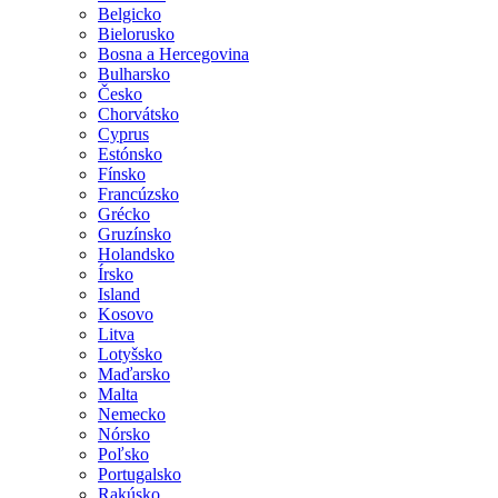
Belgicko
Bielorusko
Bosna a Hercegovina
Bulharsko
Česko
Chorvátsko
Cyprus
Estónsko
Fínsko
Francúzsko
Grécko
Gruzínsko
Holandsko
Írsko
Island
Kosovo
Litva
Lotyšsko
Maďarsko
Malta
Nemecko
Nórsko
Poľsko
Portugalsko
Rakúsko