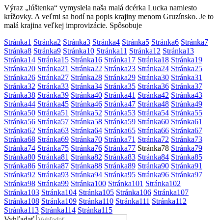
Výraz „lúštenka“ vymyslela naša malá dcérka Lucka namiesto
krížovky. A veľmi sa hodí na popis krajiny menom Gruzínsko. Je to
malá krajina veľkej improvizácie. Spôsobuje
Stránka
1
Stránka
2
Stránka
3
Stránka
4
Stránka
5
Stránka
6
Stránka
7
Stránka
8
Stránka
9
Stránka
10
Stránka
11
Stránka
12
Stránka
13
Stránka
14
Stránka
15
Stránka
16
Stránka
17
Stránka
18
Stránka
19
Stránka
20
Stránka
21
Stránka
22
Stránka
23
Stránka
24
Stránka
25
Stránka
26
Stránka
27
Stránka
28
Stránka
29
Stránka
30
Stránka
31
Stránka
32
Stránka
33
Stránka
34
Stránka
35
Stránka
36
Stránka
37
Stránka
38
Stránka
39
Stránka
40
Stránka
41
Stránka
42
Stránka
43
Stránka
44
Stránka
45
Stránka
46
Stránka
47
Stránka
48
Stránka
49
Stránka
50
Stránka
51
Stránka
52
Stránka
53
Stránka
54
Stránka
55
Stránka
56
Stránka
57
Stránka
58
Stránka
59
Stránka
60
Stránka
61
Stránka
62
Stránka
63
Stránka
64
Stránka
65
Stránka
66
Stránka
67
Stránka
68
Stránka
69
Stránka
70
Stránka
71
Stránka
72
Stránka
73
Stránka
74
Stránka
75
Stránka
76
Stránka
77
Stránka
78
Stránka
79
Stránka
80
Stránka
81
Stránka
82
Stránka
83
Stránka
84
Stránka
85
Stránka
86
Stránka
87
Stránka
88
Stránka
89
Stránka
90
Stránka
91
Stránka
92
Stránka
93
Stránka
94
Stránka
95
Stránka
96
Stránka
97
Stránka
98
Stránka
99
Stránka
100
Stránka
101
Stránka
102
Stránka
103
Stránka
104
Stránka
105
Stránka
106
Stránka
107
Stránka
108
Stránka
109
Stránka
110
Stránka
111
Stránka
112
Stránka
113
Stránka
114
Stránka
115
Vyhľadať