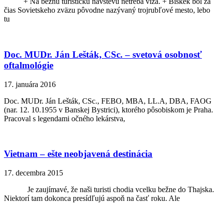
+ Na bežnú turistickú návštevu netreba víza. + Biškek bol za
čias Sovietskeho zväzu pôvodne nazývaný trojrubľové mesto, lebo
tu
Doc. MUDr. Ján Lešták, CSc. – svetová osobnosť
oftalmológie
17. januára 2016
Doc. MUDr. Ján Lešták, CSc., FEBO, MBA, LL.A, DBA, FAOG
(nar. 12. 10.1955 v Banskej Bystrici), ktorého pôsobiskom je Praha.
Pracoval s legendami očného lekárstva,
Vietnam – ešte neobjavená destinácia
17. decembra 2015
Je zaujímavé, že naši turisti chodia vcelku bežne do Thajska.
Niektorí tam dokonca presídľujú aspoň na časť roku. Ale