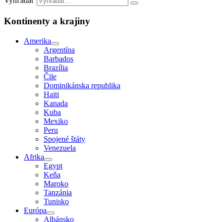
Vyhľadať
Kontinenty a krajiny
Amerika
Argentína
Barbados
Brazília
Čile
Dominikánska republika
Haiti
Kanada
Kuba
Mexiko
Peru
Spojené štáty
Venezuela
Afrika
Egypt
Keňa
Maroko
Tanzánia
Tunisko
Európa
Albánsko