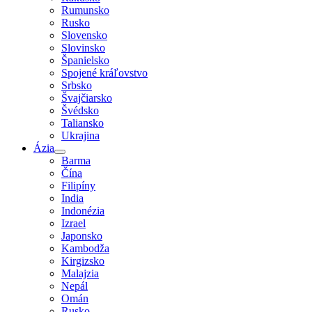
Rumunsko
Rusko
Slovensko
Slovinsko
Španielsko
Spojené kráľovstvo
Srbsko
Švajčiarsko
Švédsko
Taliansko
Ukrajina
Ázia
Barma
Čína
Filipíny
India
Indonézia
Izrael
Japonsko
Kambodža
Kirgizsko
Malajzia
Nepál
Omán
Rusko