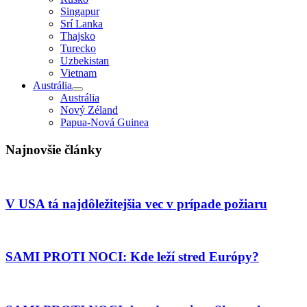
Singapur
Srí Lanka
Thajsko
Turecko
Uzbekistan
Vietnam
Austrália
Austrália
Nový Zéland
Papua-Nová Guinea
Najnovšie články
V USA tá najdôležitejšia vec v prípade požiaru
SAMI PROTI NOCI: Kde leží stred Európy?