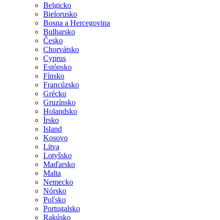
Belgicko
Bielorusko
Bosna a Hercegovina
Bulharsko
Česko
Chorvátsko
Cyprus
Estónsko
Fínsko
Francúzsko
Grécko
Gruzínsko
Holandsko
Írsko
Island
Kosovo
Litva
Lotyšsko
Maďarsko
Malta
Nemecko
Nórsko
Poľsko
Portugalsko
Rakúsko