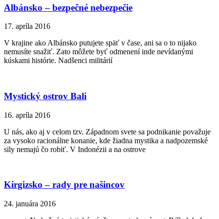
Albánsko – bezpečné nebezpečie
17. apríla 2016
V krajine ako Albánsko putujete späť v čase, ani sa o to nijako
nemusíte snažiť. Zato môžete byť odmenení inde nevídanými
kúskami histórie. Nadšenci militárií
Mystický ostrov Bali
16. apríla 2016
U nás, ako aj v celom tzv. Západnom svete sa podnikanie považuje
za vysoko racionálne konanie, kde žiadna mystika a nadpozemské
sily nemajú čo robiť. V Indonézii a na ostrove
Kirgizsko – rady pre našincov
24. januára 2016