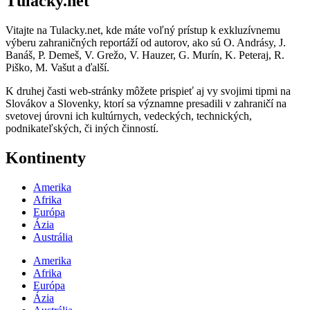
Túlačky.net
Vitajte na Tulacky.net, kde máte voľný prístup k exkluzívnemu
výberu zahraničných reportáží od autorov, ako sú O. Andrásy, J.
Banáš, P. Demeš, V. Grežo, V. Hauzer, G. Murín, K. Peteraj, R.
Piško, M. Vašut a ďalší.
K druhej časti web-stránky môžete prispieť aj vy svojimi tipmi na
Slovákov a Slovenky, ktorí sa významne presadili v zahraničí na
svetovej úrovni ich kultúrnych, vedeckých, technických,
podnikateľských, či iných činností.
Kontinenty
Amerika
Afrika
Európa
Ázia
Austrália
Amerika
Afrika
Európa
Ázia