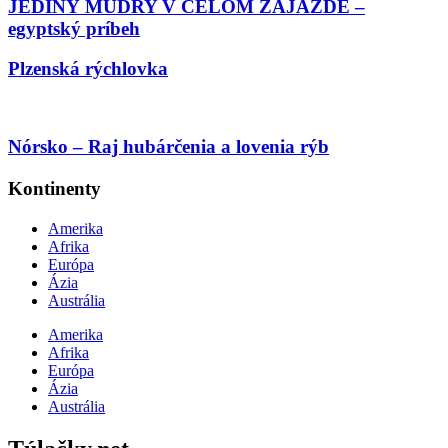
JEDINÝ MÚDRY V CELOM ZÁJAZDE –
egyptský príbeh
Plzenská rýchlovka
Nórsko – Raj hubárčenia a lovenia rýb
Kontinenty
Amerika
Afrika
Európa
Ázia
Austrália
Amerika
Afrika
Európa
Ázia
Austrália