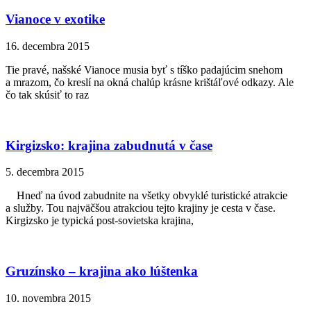
Vianoce v exotike
16. decembra 2015
Tie pravé, našské Vianoce musia byť s tíško padajúcim snehom
a mrazom, čo kreslí na okná chalúp krásne krištáľové odkazy. Ale
čo tak skúsiť to raz
Kirgizsko: krajina zabudnutá v čase
5. decembra 2015
Hneď na úvod zabudnite na všetky obvyklé turistické atrakcie
a služby. Tou najväčšou atrakciou tejto krajiny je cesta v čase.
Kirgizsko je typická post-sovietska krajina,
Gruzínsko – krajina ako lúštenka
10. novembra 2015