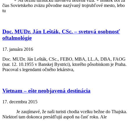
+ Na bežnú turistickú návštevu netreba víza. + Biškek bol za
čias Sovietskeho zväzu pôvodne nazývaný trojrubľové mesto, lebo
tu
Doc. MUDr. Ján Lešták, CSc. – svetová osobnosť
oftalmológie
17. januára 2016
Doc. MUDr. Ján Lešták, CSc., FEBO, MBA, LL.A, DBA, FAOG
(nar. 12. 10.1955 v Banskej Bystrici), ktorého pôsobiskom je Praha.
Pracoval s legendami očného lekárstva,
Vietnam – ešte neobjavená destinácia
17. decembra 2015
Je zaujímavé, že naši turisti chodia vcelku bežne do Thajska.
Niektorí tam dokonca presídľujú aspoň na časť roku. Ale