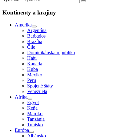
Kontinenty a krajiny
Amerika
Argentína
Barbados
Brazília
Čile
Dominikánska republika
Haiti
Kanada
Kuba
Mexiko
Peru
Spojené štáty
Venezuela
Afrika
Egypt
Keňa
Maroko
Tanzánia
Tunisko
Európa
Albánsko