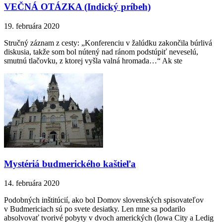
VEČNÁ OTÁZKA (Indický príbeh)
19. februára 2020
Stručný záznam z cesty: „Konferenciu v žalúdku zakončila búrlivá
diskusia, takže som bol nútený nad ránom podstúpiť neveselú,
smutnú tlačovku, z ktorej vyšla valná hromada…“ Ak ste
Mystériá budmerického kaštieľa
14. februára 2020
Podobných inštitúcií, ako bol Domov slovenských spisovateľov
v Budmericiach sú po svete desiatky. Len mne sa podarilo
absolvovať tvorivé pobyty v dvoch amerických (Iowa City a Ledig