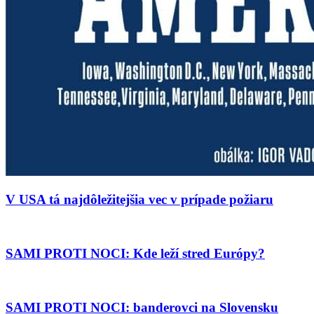
V USA tá najdôležitejšia vec v prípade požiaru
SAMI PROTI NOCI: Kde leží stred Európy?
SAMI PROTI NOCI: banderovci na Slovensku