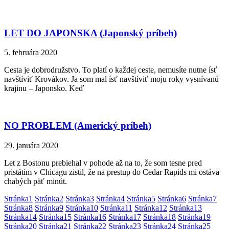
LET DO JAPONSKA (Japonský príbeh)
5. februára 2020
Cesta je dobrodružstvo. To platí o každej ceste, nemusíte nutne ísť
navštíviť Krovákov. Ja som mal ísť navštíviť moju roky vysnívanú
krajinu – Japonsko. Keď
NO PROBLEM (Americký príbeh)
29. januára 2020
Let z Bostonu prebiehal v pohode až na to, že som tesne pred
pristátím v Chicagu zistil, že na prestup do Cedar Rapids mi ostáva
chabých päť minút.
Stránka
1
Stránka
2
Stránka
3
Stránka
4
Stránka
5
Stránka
6
Stránka
7
Stránka
8
Stránka
9
Stránka
10
Stránka
11
Stránka
12
Stránka
13
Stránka
14
Stránka
15
Stránka
16
Stránka
17
Stránka
18
Stránka
19
Stránka
20
Stránka
21
Stránka
22
Stránka
23
Stránka
24
Stránka
25