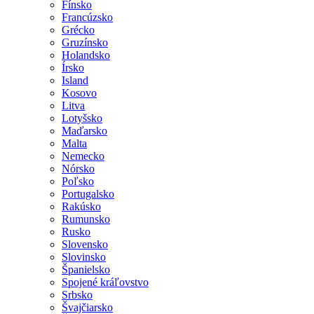
Fínsko
Francúzsko
Grécko
Gruzínsko
Holandsko
Írsko
Island
Kosovo
Litva
Lotyšsko
Maďarsko
Malta
Nemecko
Nórsko
Poľsko
Portugalsko
Rakúsko
Rumunsko
Rusko
Slovensko
Slovinsko
Španielsko
Spojené kráľovstvo
Srbsko
Švajčiarsko