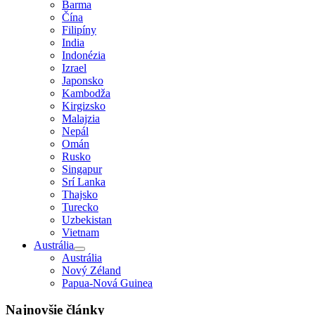
Barma
Čína
Filipíny
India
Indonézia
Izrael
Japonsko
Kambodža
Kirgizsko
Malajzia
Nepál
Omán
Rusko
Singapur
Srí Lanka
Thajsko
Turecko
Uzbekistan
Vietnam
Austrália
Austrália
Nový Zéland
Papua-Nová Guinea
Najnovšie články