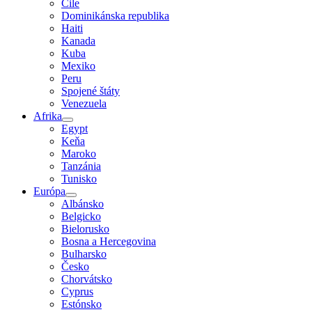
Čile
Dominikánska republika
Haiti
Kanada
Kuba
Mexiko
Peru
Spojené štáty
Venezuela
Afrika
Egypt
Keňa
Maroko
Tanzánia
Tunisko
Európa
Albánsko
Belgicko
Bielorusko
Bosna a Hercegovina
Bulharsko
Česko
Chorvátsko
Cyprus
Estónsko