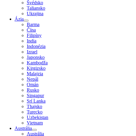
Švédsko
Taliansko
Ukrajina
Ázia
Barma
Čína
Filipíny
India
Indonézia
Izrael
Japonsko
Kambodža
Kirgizsko
Malajzia
Nepál
Omán
Rusko
Singapur
Srí Lanka
Thajsko
Turecko
Uzbekistan
Vietnam
Austrália
Austrália