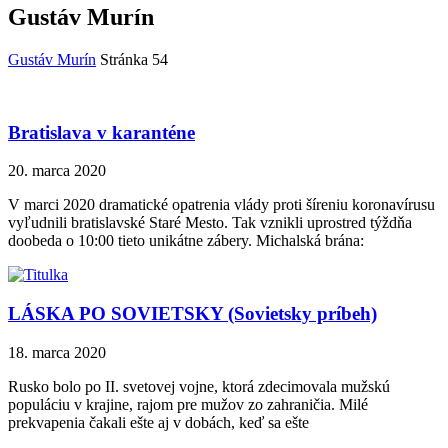
Gustáv Murín
Gustáv Murín
Stránka 54
Bratislava v karanténe
20. marca 2020
V marci 2020 dramatické opatrenia vlády proti šíreniu koronavírusu
vyľudnili bratislavské Staré Mesto. Tak vznikli uprostred týždňa
doobeda o 10:00 tieto unikátne zábery. Michalská brána:
LÁSKA PO SOVIETSKY (Sovietsky príbeh)
18. marca 2020
Rusko bolo po II. svetovej vojne, ktorá zdecimovala mužskú
populáciu v krajine, rajom pre mužov zo zahraničia. Milé
prekvapenia čakali ešte aj v dobách, keď sa ešte