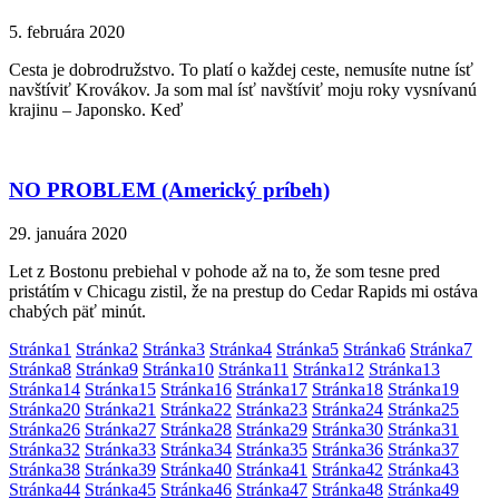
5. februára 2020
Cesta je dobrodružstvo. To platí o každej ceste, nemusíte nutne ísť
navštíviť Krovákov. Ja som mal ísť navštíviť moju roky vysnívanú
krajinu – Japonsko. Keď
NO PROBLEM (Americký príbeh)
29. januára 2020
Let z Bostonu prebiehal v pohode až na to, že som tesne pred
pristátím v Chicagu zistil, že na prestup do Cedar Rapids mi ostáva
chabých päť minút.
Stránka
1
Stránka
2
Stránka
3
Stránka
4
Stránka
5
Stránka
6
Stránka
7
Stránka
8
Stránka
9
Stránka
10
Stránka
11
Stránka
12
Stránka
13
Stránka
14
Stránka
15
Stránka
16
Stránka
17
Stránka
18
Stránka
19
Stránka
20
Stránka
21
Stránka
22
Stránka
23
Stránka
24
Stránka
25
Stránka
26
Stránka
27
Stránka
28
Stránka
29
Stránka
30
Stránka
31
Stránka
32
Stránka
33
Stránka
34
Stránka
35
Stránka
36
Stránka
37
Stránka
38
Stránka
39
Stránka
40
Stránka
41
Stránka
42
Stránka
43
Stránka
44
Stránka
45
Stránka
46
Stránka
47
Stránka
48
Stránka
49