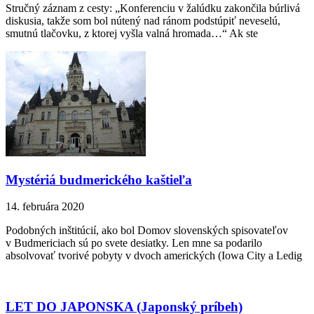
Stručný záznam z cesty: „Konferenciu v žalúdku zakončila búrlivá
diskusia, takže som bol nútený nad ránom podstúpiť neveselú,
smutnú tlačovku, z ktorej vyšla valná hromada…“ Ak ste
Mystériá budmerického kaštieľa
14. februára 2020
Podobných inštitúcií, ako bol Domov slovenských spisovateľov
v Budmericiach sú po svete desiatky. Len mne sa podarilo
absolvovať tvorivé pobyty v dvoch amerických (Iowa City a Ledig
LET DO JAPONSKA (Japonský príbeh)