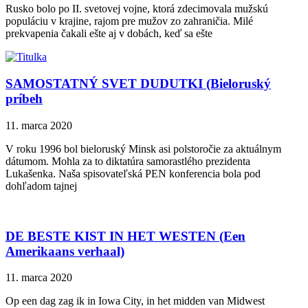
Rusko bolo po II. svetovej vojne, ktorá zdecimovala mužskú
populáciu v krajine, rajom pre mužov zo zahraničia. Milé
prekvapenia čakali ešte aj v dobách, keď sa ešte
SAMOSTATNÝ SVET DUDUTKI (Bieloruský
príbeh
11. marca 2020
V roku 1996 bol bieloruský Minsk asi polstoročie za aktuálnym
dátumom. Mohla za to diktatúra samorastlého prezidenta
Lukašenka. Naša spisovateľská PEN konferencia bola pod
dohľadom tajnej
DE BESTE KIST IN HET WESTEN (Een
Amerikaans verhaal)
11. marca 2020
Op een dag zag ik in Iowa City, in het midden van Midwest