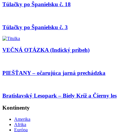
Túlačky po Španielsku č. 18
Túlačky po Španielsku č. 3
VEČNÁ OTÁZKA (Indický príbeh)
PIEŠŤANY – očarujúca jarná prechádzka
Bratislavský Lesopark – Biely Kríž a Čierny les
Kontinenty
Amerika
Afrika
Európa