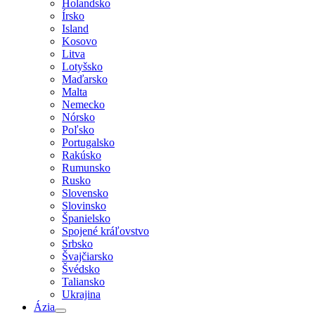
Holandsko
Írsko
Island
Kosovo
Litva
Lotyšsko
Maďarsko
Malta
Nemecko
Nórsko
Poľsko
Portugalsko
Rakúsko
Rumunsko
Rusko
Slovensko
Slovinsko
Španielsko
Spojené kráľovstvo
Srbsko
Švajčiarsko
Švédsko
Taliansko
Ukrajina
Ázia