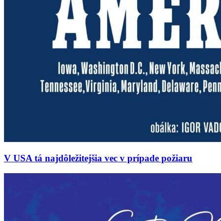
V USA tá najdôležitejšia vec v prípade požiaru