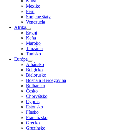
Kuba
Mexiko
Peru
Spojené štáty
Venezuela
Afrika
Egypt
Keňa
Maroko
Tanzánia
Tunisko
Európa
Albánsko
Belgicko
Bielorusko
Bosna a Hercegovina
Bulharsko
Česko
Chorvátsko
Cyprus
Estónsko
Fínsko
Francúzsko
Grécko
Gruzínsko