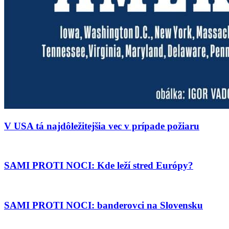
V USA tá najdôležitejšia vec v prípade požiaru
SAMI PROTI NOCI: Kde leží stred Európy?
SAMI PROTI NOCI: banderovci na Slovensku