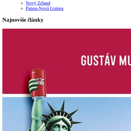
Nový Zéland
Papua-Nová Guinea
Najnovšie články