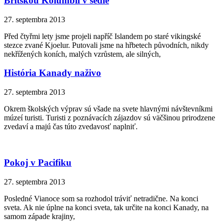
Britskou Kolumbií v sedle
27. septembra 2013
Před čtyřmi lety jsme projeli napříč Islandem po staré vikingské
stezce zvané Kjoelur. Putovali jsme na hřbetech původních, nikdy
nekřížených koních, malých vzrůstem, ale silných,
História Kanady naživo
27. septembra 2013
Okrem školských výprav sú všade na svete hlavnými návštevníkmi
múzeí turisti. Turisti z poznávacích zájazdov sú väčšinou prirodzene
zvedaví a majú čas túto zvedavosť naplniť.
Pokoj v Pacifiku
27. septembra 2013
Posledné Vianoce som sa rozhodol tráviť netradične. Na konci
sveta. Ak nie úplne na konci sveta, tak určite na konci Kanady, na
samom západe krajiny,