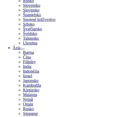
Rusko
Slovensko
Slovinsko
Španielsko
Spojené kráľovstvo
Srbsko
Švajčiarsko
Švédsko
Taliansko
Ukrajina
Ázia
Barma
Čína
Filipíny
India
Indonézia
Izrael
Japonsko
Kambodža
Kirgizsko
Malajzia
Nepál
Omán
Rusko
Singapur