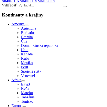
Stránka
113
Stránka
114
Stránka
115
Vyhľadať
Kontinenty a krajiny
Amerika
Argentína
Barbados
Brazília
Čile
Dominikánska republika
Haiti
Kanada
Kuba
Mexiko
Peru
Spojené štáty
Venezuela
Afrika
Egypt
Keňa
Maroko
Tanzánia
Tunisko
Európa