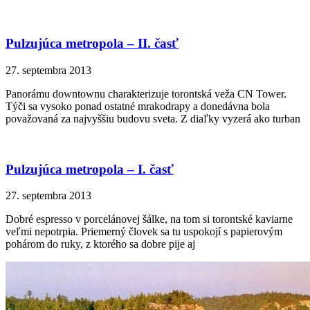
Pulzujúca metropola – II. časť
27. septembra 2013
Panorámu downtownu charakterizuje torontská veža CN Tower.
Týči sa vysoko ponad ostatné mrakodrapy a donedávna bola
považovaná za najvyššiu budovu sveta. Z diaľky vyzerá ako turban
Pulzujúca metropola – I. časť
27. septembra 2013
Dobré espresso v porcelánovej šálke, na tom si torontské kaviarne
veľmi nepotrpia. Priemerný človek sa tu uspokojí s papierovým
pohárom do ruky, z ktorého sa dobre pije aj