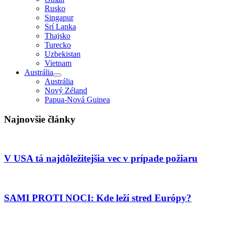
Rusko
Singapur
Srí Lanka
Thajsko
Turecko
Uzbekistan
Vietnam
Austrália
Austrália
Nový Zéland
Papua-Nová Guinea
Najnovšie články
V USA tá najdôležitejšia vec v prípade požiaru
SAMI PROTI NOCI: Kde leží stred Európy?