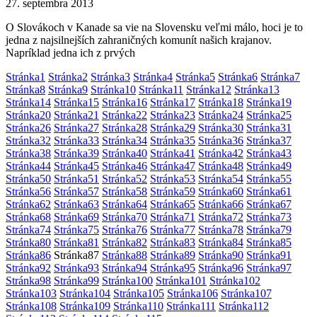
27. septembra 2013
O Slovákoch v Kanade sa vie na Slovensku veľmi málo, hoci je to
jedna z najsilnejších zahraničných komunít našich krajanov.
Napríklad jedna ich z prvých
Stránka
1
Stránka
2
Stránka
3
Stránka
4
Stránka
5
Stránka
6
Stránka
7
Stránka
8
Stránka
9
Stránka
10
Stránka
11
Stránka
12
Stránka
13
Stránka
14
Stránka
15
Stránka
16
Stránka
17
Stránka
18
Stránka
19
Stránka
20
Stránka
21
Stránka
22
Stránka
23
Stránka
24
Stránka
25
Stránka
26
Stránka
27
Stránka
28
Stránka
29
Stránka
30
Stránka
31
Stránka
32
Stránka
33
Stránka
34
Stránka
35
Stránka
36
Stránka
37
Stránka
38
Stránka
39
Stránka
40
Stránka
41
Stránka
42
Stránka
43
Stránka
44
Stránka
45
Stránka
46
Stránka
47
Stránka
48
Stránka
49
Stránka
50
Stránka
51
Stránka
52
Stránka
53
Stránka
54
Stránka
55
Stránka
56
Stránka
57
Stránka
58
Stránka
59
Stránka
60
Stránka
61
Stránka
62
Stránka
63
Stránka
64
Stránka
65
Stránka
66
Stránka
67
Stránka
68
Stránka
69
Stránka
70
Stránka
71
Stránka
72
Stránka
73
Stránka
74
Stránka
75
Stránka
76
Stránka
77
Stránka
78
Stránka
79
Stránka
80
Stránka
81
Stránka
82
Stránka
83
Stránka
84
Stránka
85
Stránka
86
Stránka
87
Stránka
88
Stránka
89
Stránka
90
Stránka
91
Stránka
92
Stránka
93
Stránka
94
Stránka
95
Stránka
96
Stránka
97
Stránka
98
Stránka
99
Stránka
100
Stránka
101
Stránka
102
Stránka
103
Stránka
104
Stránka
105
Stránka
106
Stránka
107
Stránka
108
Stránka
109
Stránka
110
Stránka
111
Stránka
112