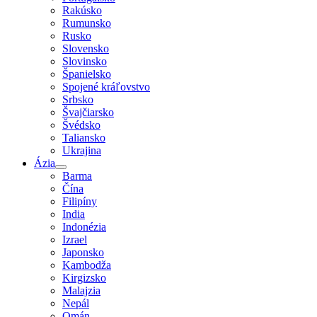
Rakúsko
Rumunsko
Rusko
Slovensko
Slovinsko
Španielsko
Spojené kráľovstvo
Srbsko
Švajčiarsko
Švédsko
Taliansko
Ukrajina
Ázia
Barma
Čína
Filipíny
India
Indonézia
Izrael
Japonsko
Kambodža
Kirgizsko
Malajzia
Nepál
Omán