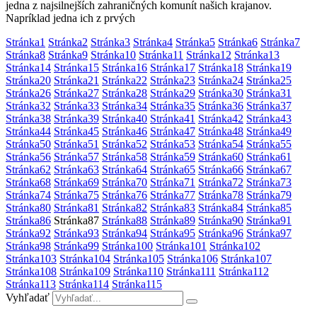
jedna z najsilnejších zahraničných komunít našich krajanov.
Napríklad jedna ich z prvých
Stránka
1
Stránka
2
Stránka
3
Stránka
4
Stránka
5
Stránka
6
Stránka
7
Stránka
8
Stránka
9
Stránka
10
Stránka
11
Stránka
12
Stránka
13
Stránka
14
Stránka
15
Stránka
16
Stránka
17
Stránka
18
Stránka
19
Stránka
20
Stránka
21
Stránka
22
Stránka
23
Stránka
24
Stránka
25
Stránka
26
Stránka
27
Stránka
28
Stránka
29
Stránka
30
Stránka
31
Stránka
32
Stránka
33
Stránka
34
Stránka
35
Stránka
36
Stránka
37
Stránka
38
Stránka
39
Stránka
40
Stránka
41
Stránka
42
Stránka
43
Stránka
44
Stránka
45
Stránka
46
Stránka
47
Stránka
48
Stránka
49
Stránka
50
Stránka
51
Stránka
52
Stránka
53
Stránka
54
Stránka
55
Stránka
56
Stránka
57
Stránka
58
Stránka
59
Stránka
60
Stránka
61
Stránka
62
Stránka
63
Stránka
64
Stránka
65
Stránka
66
Stránka
67
Stránka
68
Stránka
69
Stránka
70
Stránka
71
Stránka
72
Stránka
73
Stránka
74
Stránka
75
Stránka
76
Stránka
77
Stránka
78
Stránka
79
Stránka
80
Stránka
81
Stránka
82
Stránka
83
Stránka
84
Stránka
85
Stránka
86
Stránka
87
Stránka
88
Stránka
89
Stránka
90
Stránka
91
Stránka
92
Stránka
93
Stránka
94
Stránka
95
Stránka
96
Stránka
97
Stránka
98
Stránka
99
Stránka
100
Stránka
101
Stránka
102
Stránka
103
Stránka
104
Stránka
105
Stránka
106
Stránka
107
Stránka
108
Stránka
109
Stránka
110
Stránka
111
Stránka
112
Stránka
113
Stránka
114
Stránka
115
Vyhľadať