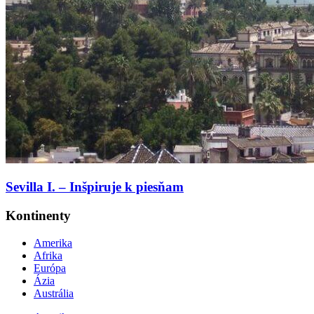
Sevilla I. – Inšpiruje k piesňam
Kontinenty
Amerika
Afrika
Európa
Ázia
Austrália