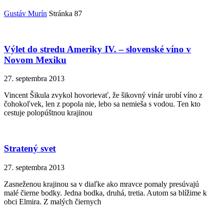
Gustáv Murín
Stránka 87
Výlet do stredu Ameriky IV. – slovenské víno v
Novom Mexiku
27. septembra 2013
Vincent Šikula zvykol hovorievať, že šikovný vinár urobí víno z
čohokoľvek, len z popola nie, lebo sa nemieša s vodou. Ten kto
cestuje polopúštnou krajinou
Stratený svet
27. septembra 2013
Zasneženou krajinou sa v diaľke ako mravce pomaly presúvajú
malé čierne bodky. Jedna bodka, druhá, tretia. Autom sa blížime k
obci Elmira. Z malých čiernych