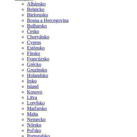
Albánsko
Belgicko
Bielorusko
Bosna a Hercegovina
Bulharsko
Česko
Chorvátsko
Cyprus
Estónsko
Fínsko
Francúzsko
Grécko
Gruzínsko
Holandsko
Írsko
Island
Kosovo
Litva
Lotyšsko
Maďarsko
Malta
Nemecko
Nórsko
Poľsko
Portugalsko