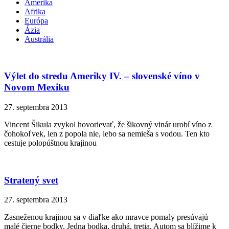
Amerika
Afrika
Európa
Ázia
Austrália
Výlet do stredu Ameriky IV. – slovenské víno v
Novom Mexiku
27. septembra 2013
Vincent Šikula zvykol hovorievať, že šikovný vinár urobí víno z
čohokoľvek, len z popola nie, lebo sa nemieša s vodou. Ten kto
cestuje polopúštnou krajinou
Stratený svet
27. septembra 2013
Zasneženou krajinou sa v diaľke ako mravce pomaly presúvajú
malé čierne bodky. Jedna bodka, druhá, tretia. Autom sa blížime k