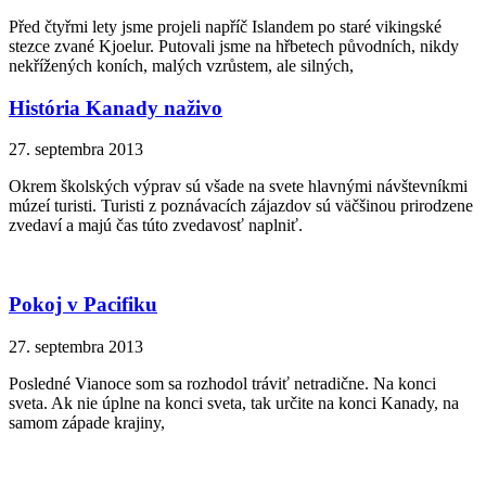
Před čtyřmi lety jsme projeli napříč Islandem po staré vikingské
stezce zvané Kjoelur. Putovali jsme na hřbetech původních, nikdy
nekřížených koních, malých vzrůstem, ale silných,
História Kanady naživo
27. septembra 2013
Okrem školských výprav sú všade na svete hlavnými návštevníkmi
múzeí turisti. Turisti z poznávacích zájazdov sú väčšinou prirodzene
zvedaví a majú čas túto zvedavosť naplniť.
Pokoj v Pacifiku
27. septembra 2013
Posledné Vianoce som sa rozhodol tráviť netradične. Na konci
sveta. Ak nie úplne na konci sveta, tak určite na konci Kanady, na
samom západe krajiny,