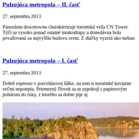
Pulzujúca metropola – II. časť
27. septembra 2013
Panorámu downtownu charakterizuje torontská veža CN Tower.
Týči sa vysoko ponad ostatné mrakodrapy a donedávna bola
považovaná za najvyššiu budovu sveta. Z diaľky vyzerá ako turban
Pulzujúca metropola – I. časť
27. septembra 2013
Dobré espresso v porcelánovej šálke, na tom si torontské kaviarne
veľmi nepotrpia. Priemerný človek sa tu uspokojí s papierovým
pohárom do ruky, z ktorého sa dobre pije aj