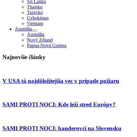
Srí Lanka
Thajsko
Turecko
Uzbekistan
Vietnam
Austrália
Austrália
Nový Zéland
Papua-Nová Guinea
Najnovšie články
V USA tá najdôležitejšia vec v prípade požiaru
SAMI PROTI NOCI: Kde leží stred Európy?
SAMI PROTI NOCI: banderovci na Slovensku