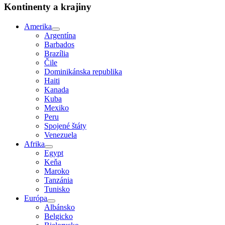
Kontinenty a krajiny
Amerika
Argentína
Barbados
Brazília
Čile
Dominikánska republika
Haiti
Kanada
Kuba
Mexiko
Peru
Spojené štáty
Venezuela
Afrika
Egypt
Keňa
Maroko
Tanzánia
Tunisko
Európa
Albánsko
Belgicko