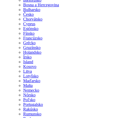
Bielorusko
Bosna a Hercegovina
Bulharsko
Česko
Chorvátsko
Cyprus
Estónsko
Fínsko
Francúzsko
Grécko
Gruzínsko
Holandsko
Írsko
Island
Kosovo
Litva
Lotyšsko
Maďarsko
Malta
Nemecko
Nórsko
Poľsko
Portugalsko
Rakúsko
Rumunsko