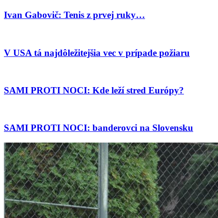
Ivan Gabovič: Tenis z prvej ruky…
V USA tá najdôležitejšia vec v prípade požiaru
SAMI PROTI NOCI: Kde leží stred Európy?
SAMI PROTI NOCI: banderovci na Slovensku