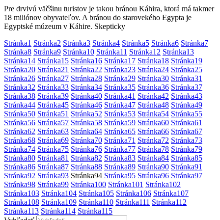
Pre drvivú väčšinu turistov je takou bránou Káhira, ktorá má takmer
18 miliónov obyvateľov. A bránou do starovekého Egypta je
Egyptské múzeum v Káhire. Skepticky
Stránka
1
Stránka
2
Stránka
3
Stránka
4
Stránka
5
Stránka
6
Stránka
7
Stránka
8
Stránka
9
Stránka
10
Stránka
11
Stránka
12
Stránka
13
Stránka
14
Stránka
15
Stránka
16
Stránka
17
Stránka
18
Stránka
19
Stránka
20
Stránka
21
Stránka
22
Stránka
23
Stránka
24
Stránka
25
Stránka
26
Stránka
27
Stránka
28
Stránka
29
Stránka
30
Stránka
31
Stránka
32
Stránka
33
Stránka
34
Stránka
35
Stránka
36
Stránka
37
Stránka
38
Stránka
39
Stránka
40
Stránka
41
Stránka
42
Stránka
43
Stránka
44
Stránka
45
Stránka
46
Stránka
47
Stránka
48
Stránka
49
Stránka
50
Stránka
51
Stránka
52
Stránka
53
Stránka
54
Stránka
55
Stránka
56
Stránka
57
Stránka
58
Stránka
59
Stránka
60
Stránka
61
Stránka
62
Stránka
63
Stránka
64
Stránka
65
Stránka
66
Stránka
67
Stránka
68
Stránka
69
Stránka
70
Stránka
71
Stránka
72
Stránka
73
Stránka
74
Stránka
75
Stránka
76
Stránka
77
Stránka
78
Stránka
79
Stránka
80
Stránka
81
Stránka
82
Stránka
83
Stránka
84
Stránka
85
Stránka
86
Stránka
87
Stránka
88
Stránka
89
Stránka
90
Stránka
91
Stránka
92
Stránka
93
Stránka
94
Stránka
95
Stránka
96
Stránka
97
Stránka
98
Stránka
99
Stránka
100
Stránka
101
Stránka
102
Stránka
103
Stránka
104
Stránka
105
Stránka
106
Stránka
107
Stránka
108
Stránka
109
Stránka
110
Stránka
111
Stránka
112
Stránka
113
Stránka
114
Stránka
115