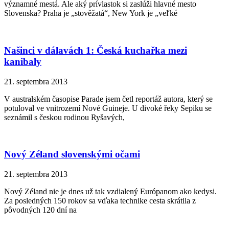
významné mestá. Ale aký prívlastok si zaslúži hlavné mesto
Slovenska? Praha je „stověžatá“, New York je „veľké
Našinci v dálavách 1: Česká kuchařka mezi
kanibaly
21. septembra 2013
V australském časopise Parade jsem četl reportáž autora, který se
potuloval ve vnitrozemí Nové Guineje. U divoké řeky Sepiku se
seznámil s českou rodinou Ryšavých,
Nový Zéland slovenskými očami
21. septembra 2013
Nový Zéland nie je dnes už tak vzdialený Európanom ako kedysi.
Za posledných 150 rokov sa vďaka technike cesta skrátila z
pôvodných 120 dní na