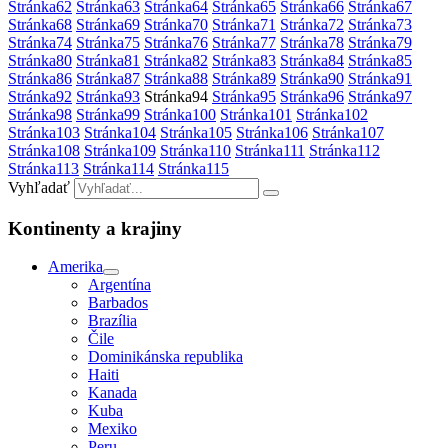
Stránka
62
Stránka
63
Stránka
64
Stránka
65
Stránka
66
Stránka
67
Stránka
68
Stránka
69
Stránka
70
Stránka
71
Stránka
72
Stránka
73
Stránka
74
Stránka
75
Stránka
76
Stránka
77
Stránka
78
Stránka
79
Stránka
80
Stránka
81
Stránka
82
Stránka
83
Stránka
84
Stránka
85
Stránka
86
Stránka
87
Stránka
88
Stránka
89
Stránka
90
Stránka
91
Stránka
92
Stránka
93
Stránka
94
Stránka
95
Stránka
96
Stránka
97
Stránka
98
Stránka
99
Stránka
100
Stránka
101
Stránka
102
Stránka
103
Stránka
104
Stránka
105
Stránka
106
Stránka
107
Stránka
108
Stránka
109
Stránka
110
Stránka
111
Stránka
112
Stránka
113
Stránka
114
Stránka
115
Vyhľadať
Kontinenty a krajiny
Amerika
Argentína
Barbados
Brazília
Čile
Dominikánska republika
Haiti
Kanada
Kuba
Mexiko
Peru