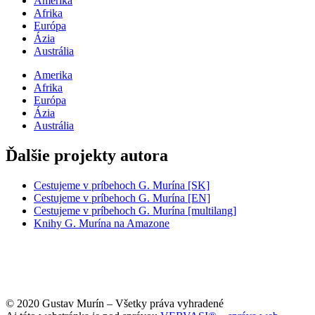
Amerika
Afrika
Európa
Ázia
Austrália
Amerika
Afrika
Európa
Ázia
Austrália
Ďalšie projekty autora
Cestujeme v príbehoch G. Murína [SK]
Cestujeme v príbehoch G. Murína [EN]
Cestujeme v príbehoch G. Murína [multilang]
Knihy G. Murína na Amazone
© 2020 Gustav Murín – Všetky práva vyhradené