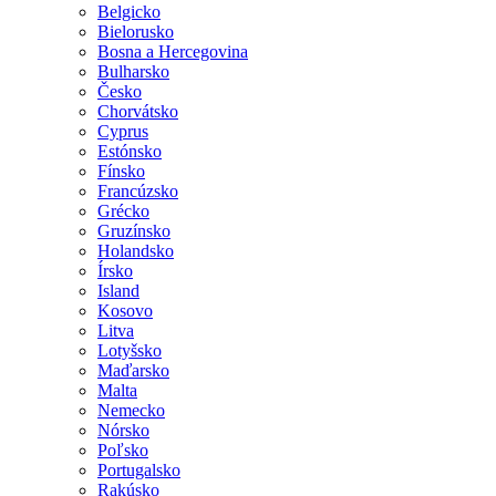
Belgicko
Bielorusko
Bosna a Hercegovina
Bulharsko
Česko
Chorvátsko
Cyprus
Estónsko
Fínsko
Francúzsko
Grécko
Gruzínsko
Holandsko
Írsko
Island
Kosovo
Litva
Lotyšsko
Maďarsko
Malta
Nemecko
Nórsko
Poľsko
Portugalsko
Rakúsko