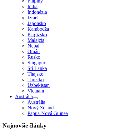
Filipíny
India
Indonézia
Izrael
Japonsko
Kambodža
Kirgizsko
Malajzia
Nepál
Omán
Rusko
Singapur
Srí Lanka
Thajsko
Turecko
Uzbekistan
Vietnam
Austrália
Austrália
Nový Zéland
Papua-Nová Guinea
Najnovšie články