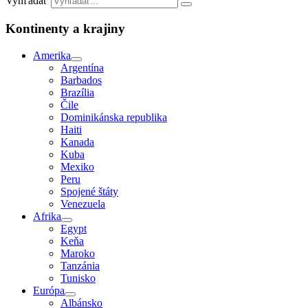
Vyhľadať
Kontinenty a krajiny
Amerika
Argentína
Barbados
Brazília
Čile
Dominikánska republika
Haiti
Kanada
Kuba
Mexiko
Peru
Spojené štáty
Venezuela
Afrika
Egypt
Keňa
Maroko
Tanzánia
Tunisko
Európa
Albánsko