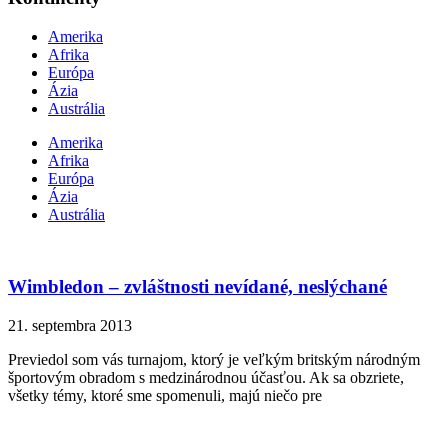
Amerika
Afrika
Európa
Ázia
Austrália
Amerika
Afrika
Európa
Ázia
Austrália
Wimbledon – zvláštnosti nevídané, neslýchané
21. septembra 2013
Previedol som vás turnajom, ktorý je veľkým britským národným
športovým obradom s medzinárodnou účasťou. Ak sa obzriete,
všetky témy, ktoré sme spomenuli, majú niečo pre