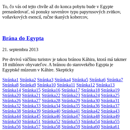
To, čo vás od tejto chvíle až do konca pobytu bude v Egypte
prenasledovať, sú ponuky suvenírov typu papyrusových zvitkov,
voňavkových esencií, ručne tkaných kobercov,
Brána do Egypta
21. septembra 2013
Pre drvivú väčšinu turistov je takou bránou Káhira, ktorá má takmer
18 miliónov obyvateľov. A bránou do starovekého Egypta je
Egyptské múzeum v Káhire. Skepticky
Stránka
1
Stránka
2
Stránka
3
Stránka
4
Stránka
5
Stránka
6
Stránka
7
Stránka
8
Stránka
9
Stránka
10
Stránka
11
Stránka
12
Stránka
13
Stránka
14
Stránka
15
Stránka
16
Stránka
17
Stránka
18
Stránka
19
Stránka
20
Stránka
21
Stránka
22
Stránka
23
Stránka
24
Stránka
25
Stránka
26
Stránka
27
Stránka
28
Stránka
29
Stránka
30
Stránka
31
Stránka
32
Stránka
33
Stránka
34
Stránka
35
Stránka
36
Stránka
37
Stránka
38
Stránka
39
Stránka
40
Stránka
41
Stránka
42
Stránka
43
Stránka
44
Stránka
45
Stránka
46
Stránka
47
Stránka
48
Stránka
49
Stránka
50
Stránka
51
Stránka
52
Stránka
53
Stránka
54
Stránka
55
Stránka
56
Stránka
57
Stránka
58
Stránka
59
Stránka
60
Stránka
61