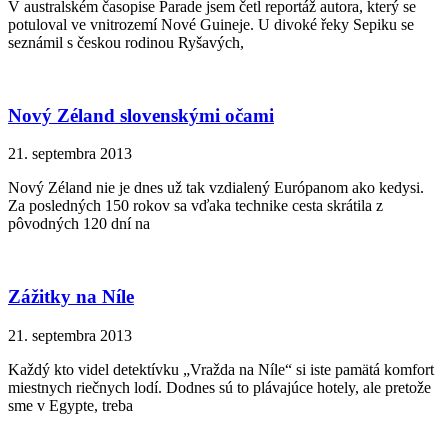
V australském časopise Parade jsem četl reportáž autora, který se
potuloval ve vnitrozemí Nové Guineje. U divoké řeky Sepiku se
seznámil s českou rodinou Ryšavých,
Nový Zéland slovenskými očami
21. septembra 2013
Nový Zéland nie je dnes už tak vzdialený Európanom ako kedysi.
Za posledných 150 rokov sa vďaka technike cesta skrátila z
pôvodných 120 dní na
Zážitky na Níle
21. septembra 2013
Každý kto videl detektívku „Vražda na Níle“ si iste pamätá komfort
miestnych riečnych lodí. Dodnes sú to plávajúce hotely, ale pretože
sme v Egypte, treba