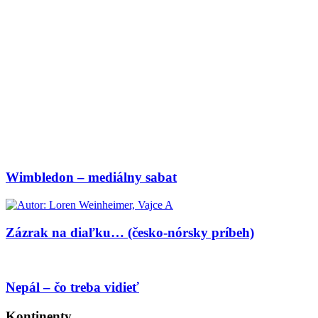
Wimbledon – mediálny sabat
Zázrak na diaľku… (česko-nórsky príbeh)
Nepál – čo treba vidieť
Kontinenty