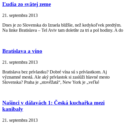
Ľudia zo svätej zeme
21. septembra 2013
Dnes je zo Slovenska do Izraela bližšie, než kedykoľvek predtým.
Na linke Bratislava – Tel Aviv tam doletíte za tri a pol hodiny. A do
Bratislava a víno
21. septembra 2013
Bratislava bez prívlastku? Dobré vína sú s prívlastkom. Aj
významné mestá. Ale aký prívlastok si zaslúži hlavné mesto
Slovenska? Praha je „stověžatá“, New York je „veľké
Našinci v dálavách 1: Česká kuchařka mezi
kanibaly
21. septembra 2013