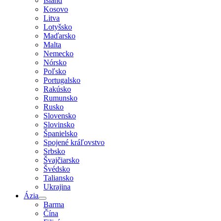
Island
Kosovo
Litva
Lotyšsko
Maďarsko
Malta
Nemecko
Nórsko
Poľsko
Portugalsko
Rakúsko
Rumunsko
Rusko
Slovensko
Slovinsko
Španielsko
Spojené kráľovstvo
Srbsko
Švajčiarsko
Švédsko
Taliansko
Ukrajina
Ázia
Barma
Čína