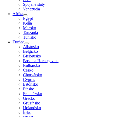
Spojené štáty
Venezuela
Afrika
Egypt
Keňa
Maroko
Tanzánia
Tunisko
Európa
Albánsko
Belgicko
Bielorusko
Bosna a Hercegovina
Bulharsko
Česko
Chorvátsko
Cyprus
Estónsko
Fínsko
Francúzsko
Grécko
Gruzínsko
Holandsko
Írsko