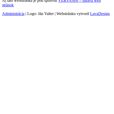
Aj táto webstránka je pod správou
VERVASI® – správa web
stránok
Administrácia
| Logo: Ján Valter | Webstránku vytvoril
LavaDesign