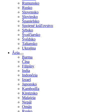
Rumunsko
Rusko
Slovensko
Slovinsko
Španielsko
Spojené kráľovstvo
Srbsko
Švajčiarsko
Švédsko
Taliansko
Ukrajina
Ázia
Barma
Čína
Filipíny
India
Indonézia
Izrael
Japonsko
Kambodža
Kirgizsko
Malajzia
Nepál
Omán
Rusko