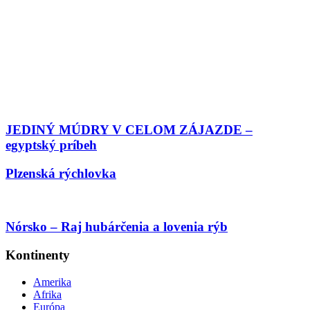
JEDINÝ MÚDRY V CELOM ZÁJAZDE –
egyptský príbeh
Plzenská rýchlovka
Nórsko – Raj hubárčenia a lovenia rýb
Kontinenty
Amerika
Afrika
Európa