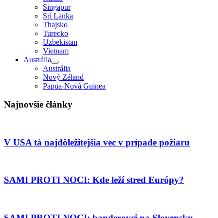
Singapur
Srí Lanka
Thajsko
Turecko
Uzbekistan
Vietnam
Austrália
Austrália
Nový Zéland
Papua-Nová Guinea
Najnovšie články
V USA tá najdôležitejšia vec v prípade požiaru
SAMI PROTI NOCI: Kde leží stred Európy?
SAMI PROTI NOCI: banderovci na Slovensku