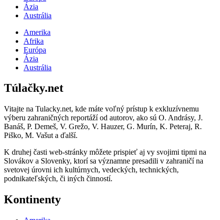
Ázia
Austrália
Amerika
Afrika
Európa
Ázia
Austrália
Túlačky.net
Vitajte na Tulacky.net, kde máte voľný prístup k exkluzívnemu
výberu zahraničných reportáží od autorov, ako sú O. Andrásy, J.
Banáš, P. Demeš, V. Grežo, V. Hauzer, G. Murín, K. Peteraj, R.
Piško, M. Vašut a ďalší.
K druhej časti web-stránky môžete prispieť aj vy svojimi tipmi na
Slovákov a Slovenky, ktorí sa významne presadili v zahraničí na
svetovej úrovni ich kultúrnych, vedeckých, technických,
podnikateľských, či iných činností.
Kontinenty